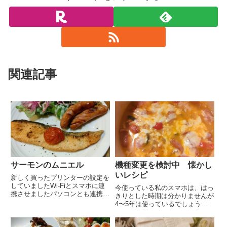
関連記事
サーモンのムニエル
機種変更を検討中 懐かし
いレシピ
新しく買ったプリンターの設定を
していましたWi-Fiとスマホに連
今使っている私のスマホは、はっ
携させましたパソコンとも連携さ
きりとした時期は分かりませんが
せたいところですが新しく購入し
4〜5年は使っているでしょう
たパソコンにディスクのエラーが
か？いや 上の孫が現在5歳で誕
出て返品作業中ですWi-Fiのルー
生の時の写真はこのスマホで撮影
ターは大分前に買ったものなので