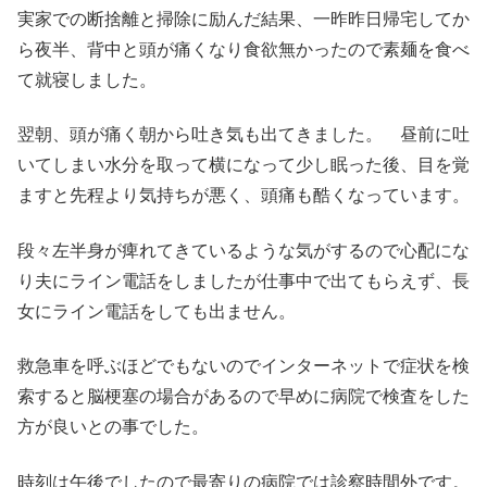
実家での断捨離と掃除に励んだ結果、一昨昨日帰宅してか
ら夜半、背中と頭が痛くなり食欲無かったので素麺を食べ
て就寝しました。
翌朝、頭が痛く朝から吐き気も出てきました。 昼前に吐
いてしまい水分を取って横になって少し眠った後、目を覚
ますと先程より気持ちが悪く、頭痛も酷くなっています。
段々左半身が痺れてきているような気がするので心配にな
り夫にライン電話をしましたが仕事中で出てもらえず、長
女にライン電話をしても出ません。
救急車を呼ぶほどでもないのでインターネットで症状を検
索すると脳梗塞の場合があるので早めに病院で検査をした
方が良いとの事でした。
時刻は午後でしたので最寄りの病院では診察時間外です。