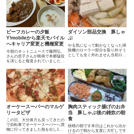
したので5〜6年前かもしれませ
すパソコンの台数も増え...
ん古いからか とにかく充電もた
ず日に何回も充電します出かける
時...
ビーフカレーの夕飯
ダイソン部品交換 豚しゃ
Y!mobileから楽天モバイル
ぶ
へキャリア変更と機種変更
やる気になって動かなくなった掃
除機のローラー部分を取り外そう
今朝のネットニュースで藤岡弘、
としても全く外れません当初ロー
さんの息子さんが映画で本郷猛役
ラーは回りもしなかったのですが
を演じると報道されていました藤
力任せにペンチで挟んで動かして
感岡弘、さんの演じる仮面ライダ
みると少しずつ回り始めました修
ーを観ていた私としては慨深いも
理の投稿を見ても配線が断線して
のがありますお父様の仮面ライダ
動かないというより芯の部品が
ーがあまりにも有名でプレッシャ
折...
ーもあるでしょうが頑張ってほ
し...
オーケースーパーのマルゲ
胸肉スティック揚げのお弁
リータピザ
当 豚しゃぶ後の雑炊の朝
食
この日、大分体力も戻ってきたの
で自転車でオーケースーパーへ買
快晴の朝です本日はこれから出か
物に行ってきました熱を出し1週
けるので朝から支度に大忙しです