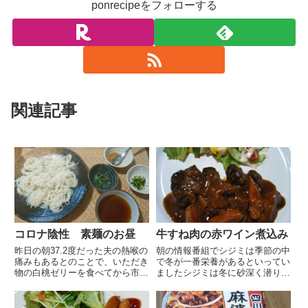
ponrecipeをフォローする
関連記事
コロナ陰性 素麺のお昼
牛すね肉の赤ワイン煮込み
昨日の朝37.2度だった夫の熱喉の
朝の情報番組でシジミは季節の中
痛みもあるとのことで、いただき
で冬が一番栄養があるといってい
物の白桃ゼリーを食べてから市販
ましたシジミは冬に砂深く潜り冬
薬を飲み安静にしていましたお昼
眠する為に沢山栄養を蓄えている
過ぎに起きて熱を測ると36.8度か
そうですシジミが冬眠するとは知
なり熱は下がってきましたが喉越
りませんでしたお店で見つけたら