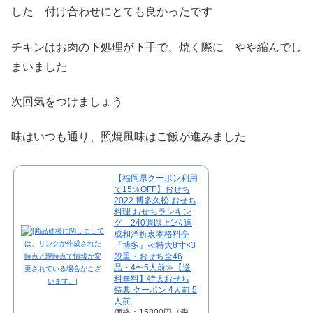
した 付け合わせにとても良かったです
チキンはお肉の下処理が下手で、焼く際に やや縮んでし
まいました
次回気をつけましょう
味はいつも通り、照焼風味はご飯が進みました
【福岡県クーポン利用
で15％OFF】おせち
2022 博多久松 おせち
料理 おせちランキン
グ 240週以上1位達
成和洋折衷本格料亭
『博多』≪特大8寸×3
段重・おせち全46
品・4〜5人前≫【送
料無料】特大おせち
特典 クーポン 4人前 5
人前
価格：15800円（税