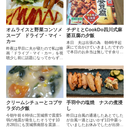
しの良い物を食べたいというので
買い求めてシジミ汁にしようと思
お昼は素麺にしました一...
います今朝の朝食かなり写真が
ボ...
オムライスと野菜コンソメ
チヂミとCookDo四川式麻
スープ ドライブ・マイ・
婆豆腐の夕飯
カー
本日 夫は出張の為 朝4時半起
床にて出かけていきましたですの
昨夜は早目に夫が寝たので私は映
で本日のお弁当は無しです余りに
画「ドライブ・マイ・カー」を視
朝が早い時は夫の好きなおにぎり
聴少し前に話題になってからずっ
を作っておいて自身で朝食を済ま
と観たかったのですが2時間59分
せて出かけてもらう事が多いので
もあるので観るのには覚悟がいり
すが今朝はきっちり起きて朝食も
ます今回アマゾンプライムビデオ
用意致しました「用意致しまし
に出てきたので早速観てみました
た...
物語はゆっくりとしたテンポで...
クリームシチューとコブサ
手羽中の塩焼 ナスの煮浸
ラダの夕飯
し
今朝午前６時頃に茨城県で震度5
昨日は台風の通過したあとでした
弱の地震が発生したそうです10
が台風一過とはいかず1日中曇っ
月28日にも茨城県南部を震源と
ていましたお休みでしたが出掛け
した震度4の地震があったばかり
ることなく家でゆっくり過ごして