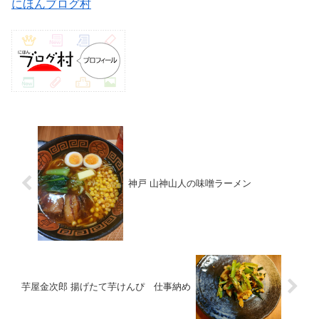
にほんブログ村
神戸 山神山人の味噌ラーメン
芋屋金次郎 揚げたて芋けんぴ 仕事納め