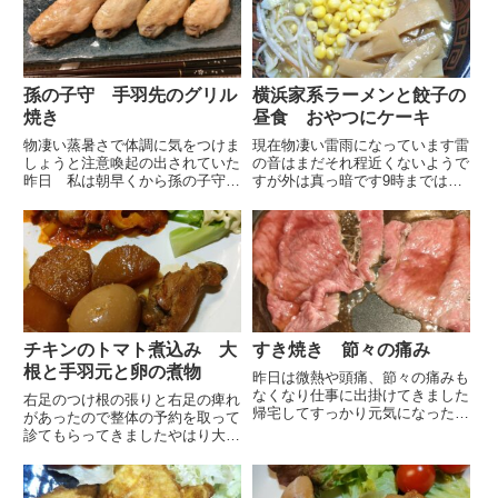
孫の子守 手羽先のグリル
横浜家系ラーメンと餃子の
焼き
昼食 おやつにケーキ
物凄い蒸暑さで体調に気をつけま
現在物凄い雷雨になっています雷
しょうと注意喚起の出されていた
の音はまだそれ程近くないようで
昨日 私は朝早くから孫の子守に
すが外は真っ暗です9時までは豪
出掛けてきました微熱があり鼻が
雨の予報なので予報的中です昨日
出ているそうです家に着くと案外
はゆっくり起きて朝昼兼用にラー
元気で早速ママゴトでお茶や料理
メン餃子セットお安くなっていた
を出してくれました孫なりに労っ
ので今回はこちらの横浜家系ラー
てくれているのかもしれません
メンで作ってみました野菜をた
外...
っ...
チキンのトマト煮込み 大
すき焼き 節々の痛み
根と手羽元と卵の煮物
昨日は微熱や頭痛、節々の痛みも
なくなり仕事に出掛けてきました
右足のつけ根の張りと右足の痺れ
帰宅してすっかり元気になったの
があったので整体の予約を取って
でふるさと納税の返礼品でもらっ
診てもらってきましたやはり大き
た奥出雲赤身すき焼肉ですき焼に
なコリがあって筋肉が張っていた
白菜、舞茸、玉ねぎ、椎茸、エノ
そうですコリをほぐしてもらいス
キ白滝、麩、焼豆腐奥出雲和牛赤
トレッチを教えてもらいましたや