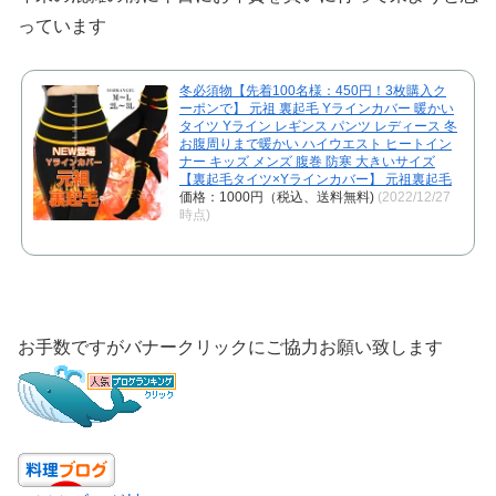
っています
冬必須物【先着100名様：450円！3枚購入ク
ーポンで】 元祖 裏起毛 Yラインカバー 暖かい
タイツ Yライン レギンス パンツ レディース 冬
お腹周りまで暖かい ハイウエスト ヒートイン
ナー キッズ メンズ 腹巻 防寒 大きいサイズ
【裏起毛タイツ×Yラインカバー】 元祖裏起毛
価格：1000円（税込、送料無料)
(2022/12/27
時点)
お手数ですがバナークリックにご協力お願い致します