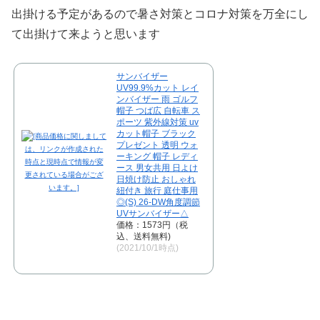
出掛ける予定があるので暑さ対策とコロナ対策を万全にし
て出掛けて来ようと思います
サンバイザー
UV99.9%カット レイ
ンバイザー 雨 ゴルフ
帽子 つば広 自転車 ス
ポーツ 紫外線対策 uv
カット帽子 ブラック
プレゼント 透明 ウォ
ーキング 帽子 レディ
ース 男女共用 日よけ
日焼け防止 おしゃれ
紐付き 旅行 庭仕事用
◎(S) 26-DW角度調節
UVサンバイザー△
価格：1573円（税
込、送料無料)
(2021/10/1時点)