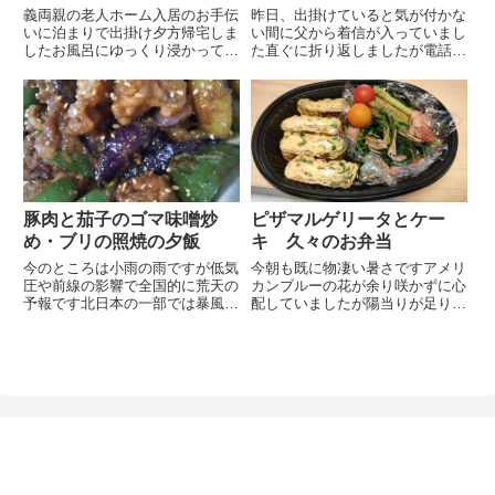
義両親の老人ホーム入居のお手伝
昨日、出掛けていると気が付かな
いに泊まりで出掛け夕方帰宅しま
い間に父から着信が入っていまし
したお風呂にゆっくり浸かってか
た直ぐに折り返しましたが電話に
ら夕飯は冷凍しておいた鮭のホイ
出ません年が年だけに何かあった
ル焼きにしましたが画像なしかな
のかと気がきではありません間も
り疲れています早めに休み次の日
なく折返しの電話があり、先日会
は日曜日だった為2人ともゆっく
ったときに渡したスーパーライフ
り寝ていました昼食は夫のリク
の宗家キムチをお昼御飯の時に
エ...
食...
豚肉と茄子のゴマ味噌炒
ピザマルゲリータとケー
め・ブリの照焼の夕飯
キ 久々のお弁当
今のところは小雨の雨ですが低気
今朝も既に物凄い暑さですアメリ
圧や前線の影響で全国的に荒天の
カンブルーの花が余り咲かずに心
予報です北日本の一部では暴風警
配していましたが陽当りが足りな
報が発令されています朝の天気予
いと花が咲かないとのことで日当
報では恐らく本日梅雨入り宣言が
たりの良い場所に移動すると途端
出されるのではないかと予想して
に沢山花が咲き始めました物凄い
いましたジメジメしていて梅雨入
陽射しで枯れてしまわないかと心
り宣言を出すのにはぴったりの
配ですがアメリカンブルーには
日...
心...
ぽんレシピ