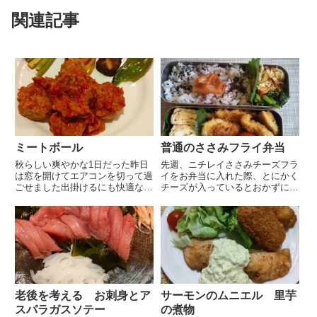
関連記事
ミートボール
普通のささみフライ弁当
秋らしい爽やかな1日だった昨日
先週、ニチレイささみチーズフラ
は窓を開けてエアコンを切って過
イをお弁当に入れた際、とにかく
ごせました出掛けるにも快適な気
チーズが入っているとおかずにな
候過ごしやすかったのですが本日
らないと指摘がありましたので本
は気のせいか陽射しが強く朝の時
日のお弁当のメインおかずは普通
点ですでに暑いような気がします
のささみフライです。昨日より一
天気予報での最高気温は35度で
口大にそぎ切りにして塩麹に漬け
す9月といえど気を抜かずに気
こんであります。 今度は完璧
を...
の...
老後を考える お刺身とア
サーモンのムニエル 里芋
スパラガスソテー
の煮物