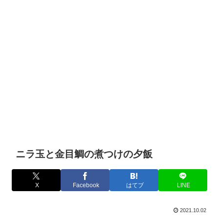
ニラ玉と金目鯛の煮つけの夕飯
X
Facebook
はてブ
LINE
2021.10.02