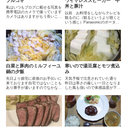
プルコギ
ワイヤレススピーカー 牛
丼と豚汁
私はいつもブログに載せる写真を
携帯電話のカメラで撮っています
以前 お料理をしながらテレビを
カメラはありますがもう長いこと
観るのに（観るというより聴くと
使っていません今の携帯電話のカ
いう感じ）Panasonicのポータブ
メラは気を使わなくてもそれなり
ルスピーカーを使っていました画
に綺麗に撮れるのでとても助かっ
像はHPより拝借しましたこちら
ています先程、テレビで林先生が
の商品はAmazonで購入しました
カメラ付き携帯は日本で初めて
が今は取り扱いがないようですワ
作...
イヤレスではなくて...
白菜と豚肉のミルフィーユ
寒いので湯豆腐とモツ煮込
鍋の夕飯
み
先日より娘宅に産後のお手伝いに
天気予報で注意されていた通り
来ております自宅ではないことも
昨日は寒さの厳しい一日となりま
あり勝手が違いますのでなかなか
した風も強いので体感温度が下が
大変ですブログの更新も娘宅でサ
ります今朝も洗濯物を干すのにベ
イトにログインが出来なくてネッ
ランダに出ましたがピリピリとす
トをみながら試行錯誤してやっと
るような寒さです豪雪地帯の方々
本日ログイン出来た次第ですネッ
には申し訳ない思いですが寒さに
トで調べると色々な方が解決方
慣れていないだけに体調管理に
法...
気...