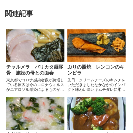
関連記事
チャルメラ バリカタ麺豚
ぶりの照焼 レンコンのキ
骨 施設の母との面会
ンピラ
東京都でコロナ感染者数が急増し
先日 クリームチーズのキムチを
ている原因は今のコロナウィルス
いただきましたなかなかのインパ
がエアロゾル感染によるものが多
クト味わい深いキムチダレに柔ら
くなってきているからだと報道さ
かくしっとりしたクリームチーズ
れていましたお盆帰省時に施設に
が漬かっていました今日こそはサ
いる母との面会を予定しています
ンマの塩焼き と思って魚屋さん
したが、エアロゾル感染ときいて
に行きましたがサンマは無かった
面会は中止することにしました
のでブリの切身を買ってブリの
施...
照...