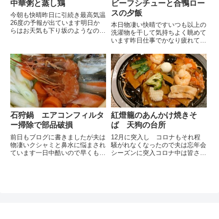
中華粥と蒸し鶏
ビーフシチューと合鴨ロー
スの夕飯
今朝も快晴昨日に引続き最高気温
26度の予報が出ています明日か
本日物凄い快晴ですいつも以上の
らはお天気も下り坂のようなので
洗濯物を干して気持ちよく眺めて
シーツ等、大物は洗濯しておきま
います昨日仕事でかなり疲れてい
した昨日は久し振りに洗濯槽の掃
る夫は先程起きてソファーでボー
除洗濯機に漂白剤をを入れて回
っとしています今日はドライブに
し、暫し置くと驚くほどの黒い汚
でも出かけようかと言っていまし
れが出ています汚れをすくい取
たが今朝の様子だとゆったりと休
り、...
息をとった方が良さそうです遅
い...
石狩鍋 エアコンフィルタ
紅燈籠のあんかけ焼きそ
ー掃除で部品破損
ば 天狗の台所
前日もブログに書きましたが夫は
12月に突入し コロナもそれ程
物凄いクシャミと鼻水に悩まされ
騒がれなくなったので夫は忘年会
ています一日中酷いので早くもス
シーズンに突入コロナ中は皆さん
ギ花粉のアレルギーが出ていると
自粛して忘年会もありませんでし
思いますが、夫はエアコンの掃除
たが今年は誘うのも誘われるのも
をしていないからハウスダストの
多いそうですこのまま会社の飲み
アレルギーかもしれない とエア
会という風習はなくなるのかと思
コンフィルターの掃除を始めま
いきや やはりなくならないよ
し...
う...