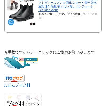
ツ レディース メンズ 雨靴 ショート 長靴 防水
通勤 通学 軽量 痛くない 軽い コンフォート
Eco Ride World
価格：2780円（税込、送料無料)
(2022/10/5時
点)
お手数ですがバナークリックにご協力お願い致します
にほんブログ村