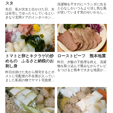
スタ
洗濯物を干すのにベランダに出る
と心なしかいつもより涼し気な風
先日、私が次女と出かけた日、夫
が吹いています気のせいかもしれ
は在宅してゆったりしているとい
ませんが多分涼しいだろうと自分
きなり玄関ドアのインターホンが
に言い聞かせて身支度をして自転
鳴り消防のセンサーの点検が来て
車で出掛けました銀行に行かなけ
びっくりした と言っていました
ればいけないのに暑くて後回しに
定期的に点検に来てくれるので小
していたのです日陰を選びつつ
さな卓上カレンダーには記入して
自...
ありますが夫はカレンダー等見
て...
トマトと卵とキクラゲの炒
ローストビーフ 熊本地震
めもの ふるさと納税のお
昨日、夕飯の下処理を終え、洗濯
刺し身
物を取り込んで畳みながらテレビ
をつけると熊本で大きな地震があ
昨日出掛けた先から帰宅するとポ
ったと報道されていました津波の
ストに宅配便の不在票が入ってい
心配はないようでしたが橋が崩
ました私宛の物でヤマト宅急便の
落、高速道路がズレ、眉山が崩
場合はクロネコメンバーズになっ
れ、お城の石垣が崩れ、各所で家
ているので届く前にメールが来ま
屋の倒壊や火事も起きていました
すメールを受取るとクロネコメン
10...
バーズにログインして在宅の時間
を指定出来ますが、ふるさと納
税...