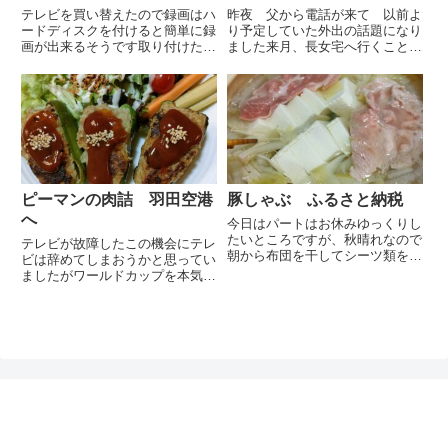
テレビを買い替えたので録画はハ
昨夜 父から電話が来て 以前よ
ードディスクを付けると簡単に録
り予定していた外出の話題になり
画が出来るそうです取り付けたハ
ました来月、長女宅へ行くことに
ートディスクはこちら午前中に
なっていて父も誘おうかと思いま
Amazonで頼んだら当日の夕方に
したが前日に自治会のお祭りに参
届けてくれましたかなりシンプル
加してお神輿について回りお祭り
な操作で直ぐに録画が出来るよう
後には打上もあるというので次の
になりました今まで使っていた...
日の外出は無理だろうと思いな
が...
ピーマンの肉詰 羽田空港
豚しゃぶ ふるさと納税
へ
今日はパートはお休みゆっくりし
たいところですが、秋晴れなので
テレビが故障したこの機会にテレ
朝から布団を干してシーツ類を洗
ビは辞めてしまおうかと思ってい
濯しながらチャーシューや煮卵を
ましたがワールドカップを本気で
作ったりしているうちにかなり時
応援している夫を見て やはり買
間が過ぎていました先日の箱根ハ
い替えて良かったと実感今朝早く
イランドホテルでの温泉三昧から
出掛けるので昨夜は早めに寝室に
帰宅した時の夕飯は豚しゃぶ手
行きましたが夫の声援が大きくて
間...
なかなか寝付けませんでした夕
飯...
ぽんレシピ