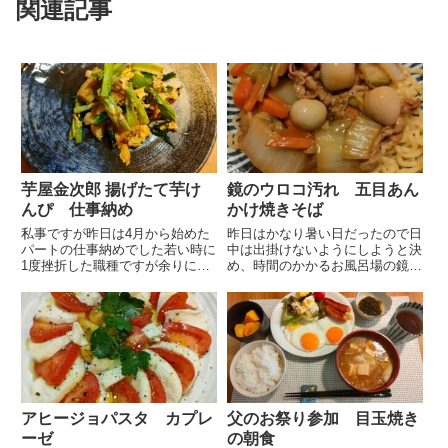
関連記事
芋屋金次郎 揚げたて芋け
鏡のウロコ汚れ 五目あん
んぴ 仕事納め
かけ焼きそば
私事ですが昨日は4月から始めた
昨日はかなり暑い日だったので日
パートの仕事納めでした若い時に
中は出掛けないようにしようと決
1度挫折した職種ですが余りに酷
め、時間のかかるお風呂場の鏡の
い諦め方だったのでリベンジでチ
ウロコ汚れ落としに取り掛かって
ャレンジしていますあっという間
いました鏡のウロコ汚れの取り方
の半年でしたが職場の方達のあた
をユーチューブで勉強したので準
たかいサポートで何とかここまで
備万端使うものはサンポール、刷
来ました毎日反省の日々ですが
毛、ダイヤモンドパッドのみ材
来...
料...
アヒージョパスタ カプレ
父のお祭り参加 目玉焼き
ーゼ
の朝食