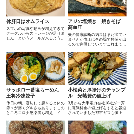
休肝日はオムライス
アジの塩焼き 焼きそば
高血圧
スマホの写真や動画が増えてきて
グーグルからストレージが足りま
夫の健康診断の結果はまだ出てい
せん というメールが来るように
ませんが血圧はその場で数値が出
なってしまいましたいらない動画
るので判明していますこれまでの
や写真、ファイルやメール等を確
健康診断では120の80くらいでと
認しながら消していく地道な作業
ても優秀な数値でしたが今回は
消し終わると大分スッキリとしま
180まで上がっていたそうです深
したこれでポケモンスリープが
呼吸をしてから計り直しても160
途...
はあったそうです私として...
サッポロ一番塩らーめん
小松菜と厚揚げのチャンプ
王将冷凍餃子
ル 光熱費の値上げ
休日の朝、寝坊して起きると体の
3月から大手電力会社10社が一斉
節々が痛くダルさもありますこの
に電気料金の値上げをすると報道
ところコロナ感染者も増え、イン
されていました都市ガスも値上げ
フルエンザも流行っているような
が決定されているそうですこのと
ので無理せず家で暖かくして過ご
ころ、食料品や光熱費・ガソリン
していましたお昼は家にあるもの
など値上げのニュースばかりです
でお馴染みのこちら裏切らない安
節約を心掛けなければ と思って