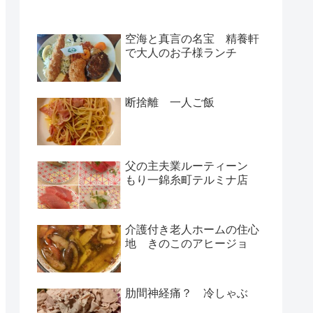
空海と真言の名宝 精養軒
で大人のお子様ランチ
断捨離 一人ご飯
父の主夫業ルーティーン
もり一錦糸町テルミナ店
介護付き老人ホームの住心
地 きのこのアヒージョ
肋間神経痛？ 冷しゃぶ