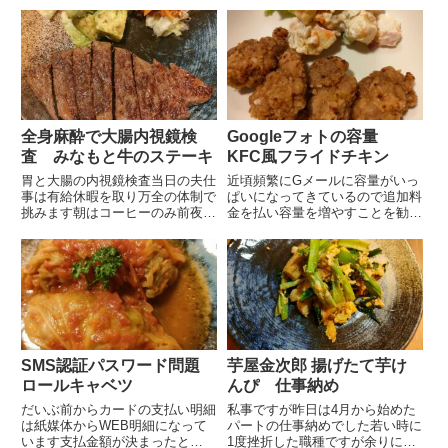
配しています連休中のお昼ご飯残
に救出されたとのことエレベータ
っていたスペアリブ 生ハムサ
ーを待っていた方のお話によれば
ラ...
緊急停止時に大きな音がしたそう
です乗っていた方達はさぞ恐ろ...
全身麻酔で大腸内視鏡検
Googleフォトの容量
査 みなもと牛のステーキ
KFC風フライドチキン
胃と大腸の内視鏡検査当日の夫仕
近頃頻繁にGメールに容量がいっ
事は有給休暇を取り万全の体制で
ぱいになってきているので追加料
挑みます朝はコーヒーのみ前夜作
金を払い容量を増やすことを勧め
って冷やしていた大量の液体を1
られますブログの写真等が多いの
時間ほどかけて飲んでいきます1
でそちらを移動すれば大分容量が
リットルぐらいはあるのでしょう
増えるので今のところ容量を増や
か？その間に粒の薬剤も飲んだり
す事は考えていません早めに写真
忙しそうです飲んだりトイレに
を確認して移動させなければ
行...
と...
SMS認証パスワード問題
芋屋金次郎 揚げたて芋け
ロールキャベツ
んぴ 仕事納め
だいぶ前からカードの支払い明細
私事ですが昨日は4月から始めた
は紙媒体からWEB明細になって
パートの仕事納めでした若い時に
います支払金額が決まったと
1度挫折した職種ですが余りに酷