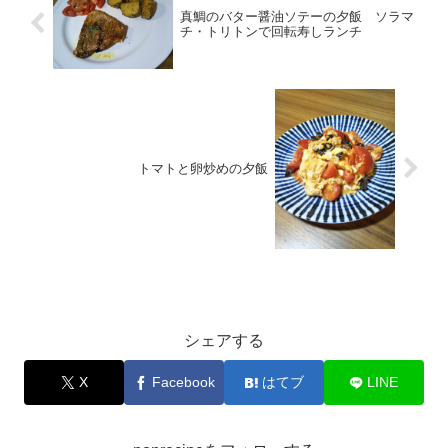
真鯛のバター醤油ソテーの夕飯 ソラマ
チ・トリトンで回転寿しランチ
トマトと卵炒めの夕飯
お料理
シェアする
X
Facebook
はてブ
LINE