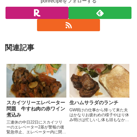
ponrecipeをフォローする
関連記事
スカイツリーエレベーター
生ハムサラダのランチ
問題 牛すね肉の赤ワイン
GW明けの仕事から帰って来た夫
煮込み
はかなりお疲れめの様子やはり休
み明けは忙しいし体も頭もなかな
三連休の中日22日にスカイツリ
かついて行かないそうです私はま
ーのエレベーター2基が警報の後
だ仕事の休みが続いていて仕事を
緊急停止、エレベーター内に閉じ
忘れてしまったのではないかと心
込められた乗客20名は約6時間後