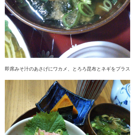
即席みそ汁のあさげにワカメ、とろろ昆布とネギをプラス