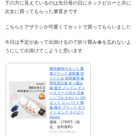
下の方に見えているのは先日母の日にネックピローと共に
次女に買ってもらった箸置きです
こちらとアザラシが可愛くてセットで買ってもらいました
今日は予定があって出掛けるので折り畳み傘を忘れないよ
うにして出掛けてこようと思います
紫外線99％カット 裏
地ブラック 超軽量 折
りたたみ 晴雨兼用 傘
男性用日傘 折り畳み
傘 遮光 メンズ レディ
ース ケース付き 日傘
シンプル かわいい UV
カット コンパクト 耐
風 撥水 ブラック ホワ
イト ピンク ネイビー
Adoric
価格：1799円（税
込、送料無料)
(2021/6/23時点)