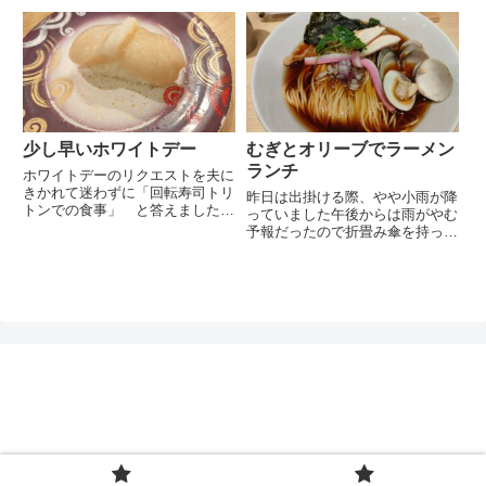
と11月始めに父と一緒に行った
出雲大社での奉納相撲の功績によ
勝浦つるんつるん温泉の写真をみ
り神璽を授かり仮殿を竣功、明治
つけました確か施設の母に面会に
24年（1891年）に神殿...
行ったついでに温泉に寄ったので
すこちらの温泉は年配の方やフ
ァ...
少し早いホワイトデー
むぎとオリーブでラーメン
ランチ
ホワイトデーのリクエストを夫に
きかれて迷わずに「回転寿司トリ
昨日は出掛ける際、やや小雨が降
トンでの食事」 と答えました今
っていました午後からは雨がやむ
週末は予定が有ったので少し早い
予報だったので折畳み傘を持って
ですがソラマチのトリトンに出掛
出かけました私は傘が嫌いで少々
けました二人共、思い切り食べる
の雨だと傘をさしませんが夫は律
為とこれから取るカロリー消費の
儀に傘をさしています人それぞれ
為にバス・電車を使わずに自転
映画 キングダムⅡ を観に出掛
車...
けましたが鑑賞前にむぎとオリ
ー...
ぽんレシピ
プライバシーポリシー
お問い合わせ
© 2020 ぽんレシピ.