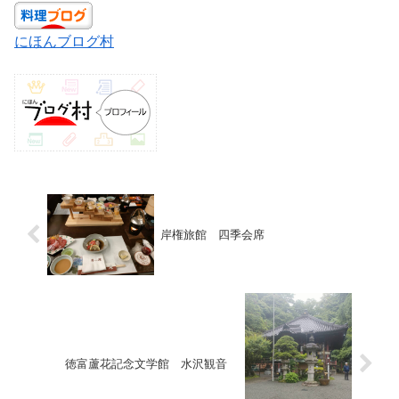
にほんブログ村
岸権旅館 四季会席
徳富蘆花記念文学館 水沢観音