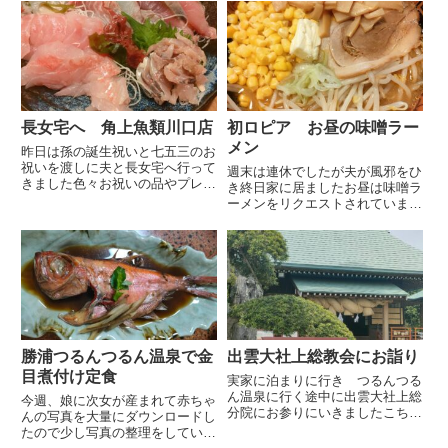
長女宅へ 角上魚類川口店
初ロピア お昼の味噌ラー
メン
昨日は孫の誕生祝いと七五三のお
祝いを渡しに夫と長女宅へ行って
週末は連休でしたが夫が風邪をひ
きました色々お祝いの品やプレゼ
き終日家に居ましたお昼は味噌ラ
ント等を渡して盛り上がってから
ーメンをリクエストされていまし
お昼は夢庵へこちらは私が頼んだ
たが夕飯の材料がないので買物へ
夢庵御膳凄い品数でお皿がひしめ
出かけましたこのところYouTube
き合っていますキッズメニューも
等ででよく見るスーパーのロピア
充実していて席につくと同時に
元はお肉屋さんだったこともあり
店...
お肉の評判が良いようです...
勝浦つるんつるん温泉で金
出雲大社上総教会にお詣り
目煮付け定食
実家に泊まりに行き つるんつる
ん温泉に行く途中に出雲大社上総
今週、娘に次女が産まれて赤ちゃ
分院にお参りにいきましたこちら
んの写真を大量にダウンロードし
は慶応2年（1866年）作田村の村
たので少し写真の整理をしている
民の一人である斧嶽（ふがく）が