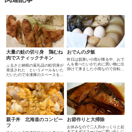
大量の鮭の切り身 鶏むね
おでんの夕飯
肉でスティックチキン
昨日は肌寒い小雨が降る中、おで
んを食べたいがために買い物に出
ふるさと納税の返礼品の鮭切身が
掛けて来ました小雨なので自転車
発送された というメールをいた
で行っても大丈夫でしたがウォー
だいたので冷凍庫のスペースを空
キングがてら傘をさして買い物へ
けるべく鶏むね肉を解凍し酒、醤
向かう途中の川で鴨を発見このと
油、すりおろしニンニクと生姜に
ころ川沿いで工事が始まったせい
漬け込んで（一晩程）米粉をまぶ
かずっと姿をみていなかったの
し揚げ焼きにしました細長く切る
で...
ので味も染み込み胸肉なのでし
つ...
親子丼 北海道のコンビー
お節作りと大掃除
フ
お休みなので二人共ゆっくりと起
きてまずはスーパーに買い出しに