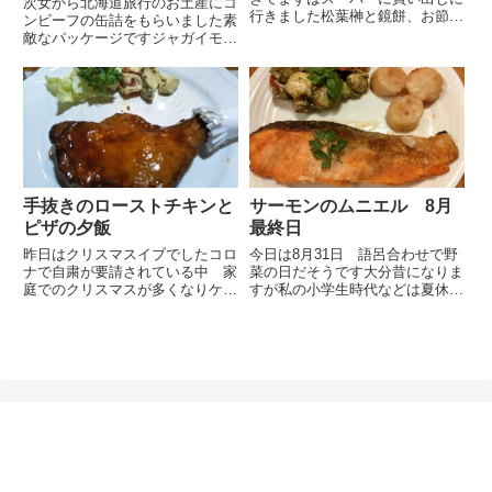
次女から北海道旅行のお土産にコ
行きました松葉榊と鏡餅、お節作
ンビーフの缶詰をもらいました素
りでの買い忘れ等を調達し帰宅し
敵なパッケージですジャガイモと
てからトーストで軽く朝昼兼用の
キャベツと玉ねぎと一緒に炒めま
食事食後は夫は大掃除 私はお節
したがとても美味しく出来ました
作りに取り掛かかりました毎年夫
コンビーフはあまり食べないので
には浴槽エプロン・エアコンフ
比較のしようがありませんが食べ
ィ...
やすく丁度良い塩味でしたせっ
か...
手抜きのローストチキンと
サーモンのムニエル 8月
ピザの夕飯
最終日
昨日はクリスマスイブでしたコロ
今日は8月31日 語呂合わせで野
ナで自粛が要請されている中 家
菜の日だそうです大分昔になりま
庭でのクリスマスが多くなりケー
すが私の小学生時代などは夏休み
キ屋さんは例年以上の売り上げだ
最終日で宿題の仕上げや新学期の
ったとニュースでやっていました
準備をしつつ、夏休みが終わって
たしかに自宅でクリスマスを迎え
しまうことを淋しく思った記憶が
る方が多かったようです我が家は
あります現在はその地域によって
いつもクリスマスイブをそれ程
夏休みの終了日はそれぞれ違い...
気...
ぽんレシピ