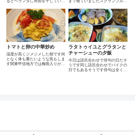
るとベランダに布団を干していま
まで寝ていましたスクランブルエ
したが周りをよく見るとベランダ
ッグ・ソーセージ・サラダ・ピ
に布団を干しているお宅は少ない
ザ・カフェオレ・トマトジュース
ので近頃は自粛しています我慢し
ピザは一日たっておりますがオー
ていますがこんなお天気の日には
ブンで温めると美味しさがよみが
布団を干したい気持ちが出てく
えりますまたまたお腹いっぱい食
る...
べて...
トマトと卵の中華炒め
ラタトゥイユとグラタンと
チャーシューの夕飯
湿度が高くジメジメした朝です何
となく体も重たいような気もしま
今日は語呂合わせで俳句の日だそ
す関東甲信地方では梅雨入りが発
うです同じ語呂合わせでバイクの
表されましたので関東の梅雨入り
日でもあるそうです俳句は全くわ
もそろそろかと思います季節の事
かりませんがバイクはほんの短い
でどうしようもないことながらや
期間、原付バイクに乗っていたこ
はり梅雨は苦手ですやる気の出な
とがありますせっかくヘアースタ
かった日の夕飯はスーパーでお
イルをきめてもヘルメットでペッ
惣...
タンコになり台無しになるのが
嫌...
ぽんレシピ
プライバシーポリシー
お問い合わせ