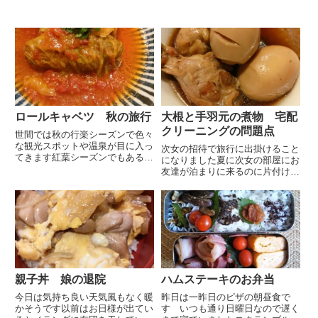
ロールキャベツ 秋の旅行
大根と手羽元の煮物 宅配
クリーニングの問題点
世間では秋の行楽シーズンで色々
な観光スポットや温泉が目に入っ
次女の招待で旅行に出掛けること
てきます紅葉シーズンでもあるの
になりました夏に次女の部屋にお
で何処か温泉宿にでも泊まりなが
友達が泊まりに来るのに片付ける
ら紅葉狩りにでも と思って旅行
余裕が無いと相談されて私が掃除
サイトを見てもどこも空いていま
に行ったのと私の誕生日祝を合同
せん紅葉シーズンの土日を狙うな
でという内容での招待です行き先
らもっと早く行動しなくては無
の天気予報を確認すると朝晩はか
理...
なり冷えそうですギュッと小さ
く...
親子丼 娘の退院
ハムステーキのお弁当
今日は気持ち良い天気風もなく暖
昨日は一昨日のピザの朝昼食で
かそうです以前はお日様が出てい
す いつも通り日曜日なので遅く