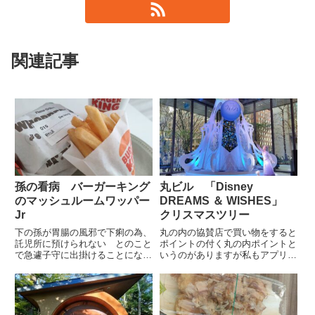
関連記事
孫の看病 バーガーキング
丸ビル 「Disney
のマッシュルームワッパー
DREAMS ＆ WISHES」
Jr
クリスマスツリー
下の孫が胃腸の風邪で下痢の為、
丸の内の協賛店で買い物をすると
託児所に預けられない とのこと
ポイントの付く丸の内ポイントと
で急遽子守に出掛けることになり
いうのがありますが私もアプリを
ました前回のインフル感染とは違
入れています先日ポイントが失効
い今回は下の孫以外はみんな元気
されてしまいますとメールをもら
だそうです長女は上の孫を幼稚園
いましたのでそれはいけないと仕
に預けた後職場に向うので7:30に
事終わり、クリスマスイルミネー
は家を出るので7:20には...
ションを見ながら丸ビルへ出掛