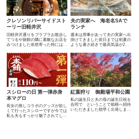
け...
クレソンリバーサイドスト
夫の実家へ 海老名SAで
ーリー旧軽井沢
ランチ
旧軽井沢通りをブラブラお散歩し
週末は用事があって夫の実家へ出
てつるや旅館の隣に素敵なお店を
掛けてきました前日までは初夏の
みつけました依然寄った時にはな
ような暑さ続きで最高気温が25℃
かったか気が付かなかったのか初
を超える日も多かったのに出掛け
めて見かけましたクレソンリバー
る日は肌寒い陽気になっていまし
サイドストーリー軽井沢素敵な入
た本来の陽気に戻っただけのよう
り口こちらの入り口は何かで見た
な気もしますが気温差が10度も
ことがあります確か なかなか
あるので体調を崩さないように...
予...
スシローの日 第一弾赤身
紅葉狩り 御殿場平和公園
本マグロ
私の誕生日と夫の母の誕生日祝を
合同で ということで箱根へ招待
長女の推しコラボのグッズが欲し
いただきました朝早く出発しまし
くて行ったスシローですが今では
たが行楽シーズンで高速道路は渋
私も夫もすっかり魅了されてしま
滞気味です静岡で緊急消防援助隊
いました思い返してみれば あれ
の全国合同訓練が行われるという
ほど通っていた錦糸町テルミナの
ことで高速道路には全国の珍しい
もり一には改装してからも一度も
救急車両が走っていましたこち
行ってい無いほどですいくら何で