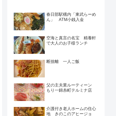
春日部駅構内「東武らーめ
ん」 ATM小銭入金
空海と真言の名宝 精養軒
で大人のお子様ランチ
断捨離 一人ご飯
父の主夫業ルーティーン
もり一錦糸町テルミナ店
介護付き老人ホームの住心
地 きのこのアヒージョ