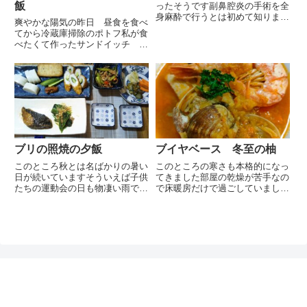
飯
ったそうです副鼻腔炎の手術を全
身麻酔で行うとは初めて知りまし
爽やかな陽気の昨日 昼食を食べ
た夫も長引く鼻炎で副鼻腔炎を疑
てから冷蔵庫掃除のポトフ私が食
い受診したことがありますが幸い
べたくて作ったサンドイッチ 断
ただの鼻炎との診断でした鼻炎持
面が今一でした私の大好きな砂町
ちの方は本当に辛いようなのでお
銀座にオープンしたスシローのテ
気の毒です我家は夫が慢性的に
イクアウト専門店を訪問致しまし
鼻...
たスシローは持ち帰り専門店を強
化していて都内では亀有店に続
き...
ブリの照焼の夕飯
ブイヤベース 冬至の柚
このところ秋とは名ばかりの暑い
このところの寒さも本格的になっ
日が続いていますそういえば子供
てきました部屋の乾燥が苦手なの
たちの運動会の日も物凄い雨で順
で床暖房だけで過ごしていました
延か秋とは言えない程の猛暑の日
が部屋が暖まらず、このところは
に決行されるかが多くて丁度良い
エアコンもつけていますエアコン
陽気の時は少なかった覚えがあり
には加湿暖房という機能があるの
ます秋というのは長雨か残暑が厳
ですが加湿暖房を湿度50%に設定
しい日が多いのかもしれません
しても湿度は40%代です加湿...
今...
ぽんレシピ