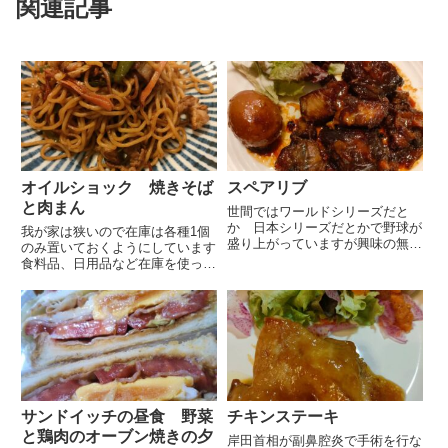
関連記事
オイルショック 焼きそば
スペアリブ
と肉まん
世間ではワールドシリーズだと
か 日本シリーズだとかで野球が
我が家は狭いので在庫は各種1個
盛り上がっていますが興味の無い
のみ置いておくようにしています
私には何やらさっぱり分かりませ
食料品、日用品など在庫を使った
ん帰って来て興奮気味に野球観戦
ら買い足すという感じです在庫を
をする姿を見ていつもながらによ
使ったらスマホのメモに入力して
くそこまで盛り上がれるな と感
買い足すのですがスーパーで買い
心します夫の両親も私の父も熱心
物などしている時にそういえば在
に...
庫を使ったのにメモに入力して
い...
サンドイッチの昼食 野菜
チキンステーキ
と鶏肉のオーブン焼きの夕
岸田首相が副鼻腔炎で手術を行な