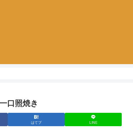
一口照焼き
はてブ
LINE