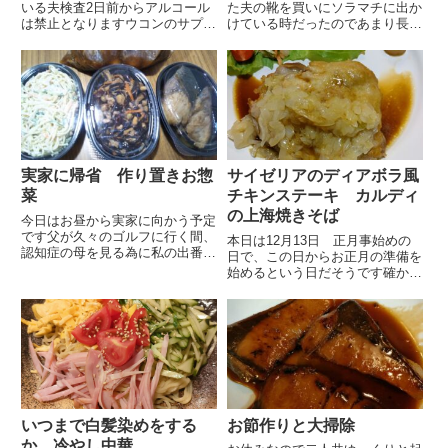
いる夫検査2日前からアルコール
た夫の靴を買いにソラマチに出か
は禁止となりますウコンのサプリ
けている時だったのであまり長く
に信頼を寄せている夫はここのと
は話せませんでしたが2人とも元
ころ1年程 休肝日を取り入れて
気な様子ただ夏の暑さに改めて驚
いないので2日間もお酒なしはか
いている様子でした住んでいた御
なり辛そうですアルコールなしな
殿場はとても涼しく都心からだと
ので夕飯はビビンバ丼合挽き肉
3〜4℃程気温が低かったと思い...
と...
実家に帰省 作り置きお惣
サイゼリアのディアボラ風
菜
チキンステーキ カルディ
の上海焼きそば
今日はお昼から実家に向かう予定
です父が久々のゴルフに行く間、
本日は12月13日 正月事始めの
認知症の母を見る為に私の出番と
日で、この日からお正月の準備を
なりました母は日中デイサービス
始めるという日だそうです確かに
に出掛けていますが朝送り出すま
そろそろお正月の準備を始めない
でと夕方迎えてからは誰かいない
といけない時期でとても理にかな
といけないのです朝早くは間に合
っています去年は長女の産後の助
わないので前日から泊まり込み
っ人に出掛けていたので慌ただし
で...
く お正月の準備も足りないこ...
いつまで白髪染めをする
お節作りと大掃除
か 冷やし中華