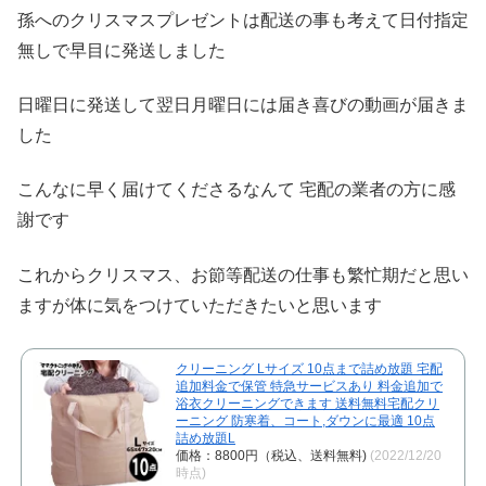
孫へのクリスマスプレゼントは配送の事も考えて日付指定
無しで早目に発送しました
日曜日に発送して翌日月曜日には届き喜びの動画が届きま
した
こんなに早く届けてくださるなんて 宅配の業者の方に感
謝です
これからクリスマス、お節等配送の仕事も繁忙期だと思い
ますが体に気をつけていただきたいと思います
クリーニング Lサイズ 10点まで詰め放題 宅配
追加料金で保管 特急サービスあり 料金追加で
浴衣クリーニングできます 送料無料宅配クリ
ーニング 防寒着、コート,ダウンに最適 10点
詰め放題L
価格：8800円（税込、送料無料)
(2022/12/20
時点)