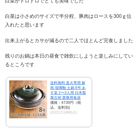
白菜がトロトロでとても美味でした
白菜は小さめのサイズで半分程、豚肉はロースを300ｇ位
入れたと思います
出来上がるとカサが減るので二人でほとんど完食しました
残りのお鍋は本日の昼食で雑炊にしようと楽しみにしてい
るところです
送料無料 直火専用 耐
熱 瑠璃釉 土鍋 8号 あ
す楽 2〜3人用 日本製
萬古焼 業務用食器
価格：4730円（税
込、送料別)
(2021/11/8時点)