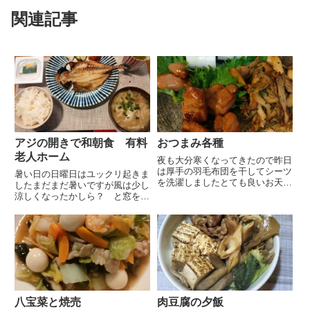
関連記事
アジの開きで和朝食 有料
おつまみ各種
老人ホーム
夜も大分寒くなってきたので昨日
は厚手の羽毛布団を干してシーツ
暑い日の日曜日はユックリ起きま
を洗濯しましたとても良いお天気
したまだまだ暑いですが風は少し
ですが他のマンションのベランダ
涼しくなったかしら？ と窓を開
を見ると布団を干しているお宅は
けるとジメッとした風が吹いてき
あまり見られません近頃は布団を
ています換気をしてから直ぐに窓
干す という事はあまりしないよ
を閉めました夫がお昼から美容院
うです洗濯物でさえ干していな
に出掛けるのでアジの開きを焼い
い...
て和朝食立派なアジの開きで焦
げ...
八宝菜と焼売
肉豆腐の夕飯