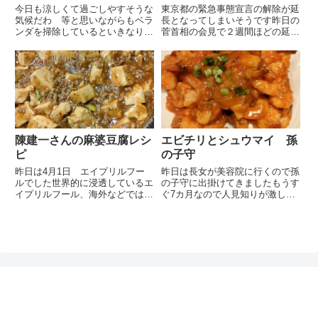
今日も涼しくて過ごしやすそうな
東京都の緊急事態宣言の解除が延
気候だわ 等と思いながらもベラ
長となってしまいそうです昨日の
ンダを掃除しているといきなりギ
菅首相の会見で２週間ほどの延長
ラギラの陽射しがさしてきました
を考えていると会見していました
9月も終盤になっているのに残暑
夕方のニュースを観ていたら 他
が依然厳しく油断なりません天気
のニュースに割り込んで菅首相の
予報は曇りなのに最高気温は28
会見の放送が流れたのでてっきり
度なのでやや湿度が高くジメジ
緊急事態宣言の延長が決定され
メ...
た...
陳建一さんの麻婆豆腐レシ
エビチリとシュウマイ 孫
ピ
の子守
昨日は4月1日 エイプリルフー
昨日は長女が美容院に行くので孫
ルでした世界的に浸透しているエ
の子守に出掛けてきましたもうす
イプリルフール、海外などではユ
ぐ7カ月なので人見知りが激しく
ーモアのある嘘が本格的に発表さ
なってきています私が到着すると
れたりしますが起源は不明なのだ
お昼寝中、起きたところで長女が
そうです私は勝手にアメリカが発
出掛けていきました起きて1人で
祥かと思いこんでいたので意外で
遊びながら暫し遠くから私の事を
した4月1日は新年度の始まりの...
観察観察中にいきなり抱き上げ
た...
ぽんレシピ