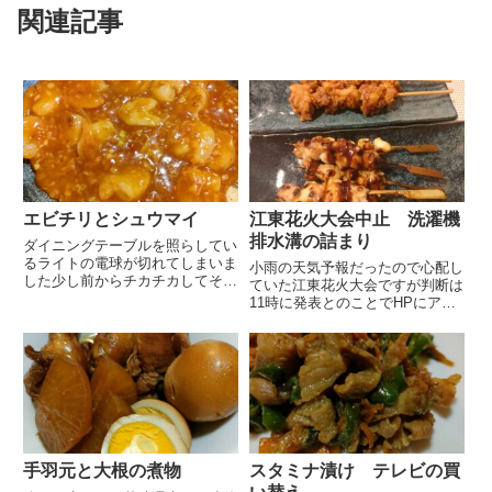
関連記事
エビチリとシュウマイ
江東花火大会中止 洗濯機
排水溝の詰まり
ダイニングテーブルを照らしてい
るライトの電球が切れてしまいま
小雨の天気予報だったので心配し
した少し前からチカチカしてそろ
ていた江東花火大会ですが判断は
そろ切れそうだとは思っていまし
11時に発表とのことでHPにアク
たが昨夜、夫と夕飯をとっている
セスしましたが繋がらず Xで13
最中に急に消えたので夫はびっく
時に発表になったと知りましたや
りしていました今朝、電球を替え
れそうですが微妙な空模様なので
ようと電球に書いてある品番を
決断も難しいのでしょう13時に
見...
なりHPにアクセスするも繋...
手羽元と大根の煮物
スタミナ漬け テレビの買