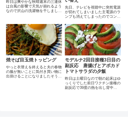
い替え
昨日は爽やかな秋晴週末の三連休
は台風の影響で天気が崩れるよう
先日、テレビを視聴中に突然電源
なので沢山の洗濯物を干しました
が切れてしまいました主電源のラ
私、干すのは好きですが取り込ん
ンプも消えてしまったのでコンセ
で畳むのが苦手です秋晴のベラン
ントを外し暫くしてからコンセン
ダにはためく洗濯物は気持ちが良
トを指し直すと無事につきました
いですが取り込む時の事を考える
その時は買い替えを決心しました
とやや面倒洗濯後は自転車で銀
がいまだに何事もないので買い替
行...
えの決心が揺らいでいるところ
で...
焼そば目玉焼トッピング
モデルナ2回目接種3日目の
副反応 唐揚げとアボカド
やっと衣替えを終えると夫の春物
トマトサラダの夕飯
の服が無いことに気付き買い物に
出掛けることになりましたそうい
昨日は土曜日なので朝の起床はゆ
えば去年はコロナで買物に出掛け
っくりでした前日ワクチン接種の
た記憶もあまりありません夏服も
副反応で39度の熱を出し背中の
ありませんが夏物の買い物は次回
痛の痛みにぐったりしていた次女
にして春物の買い物を今更してき
ですが昨日の朝の電話では元気な
ました買い物前にステーキ屋さ
声に戻っていました熱も37度ほ
ん...
どに下がってきたようです食欲も
出てきたとの事で差し入れのリ
ク...