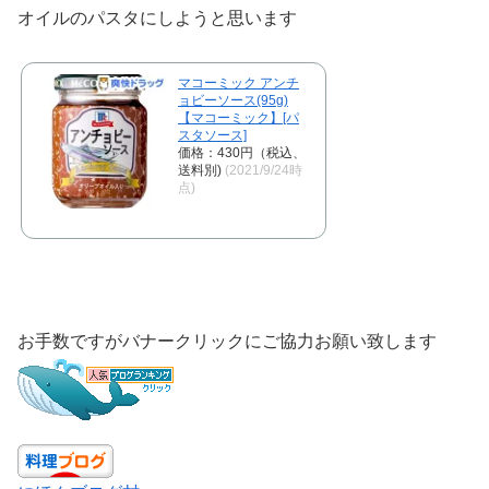
オイルのパスタにしようと思います
マコーミック アンチ
ョビーソース(95g)
【マコーミック】[パ
スタソース]
価格：430円（税込、
送料別)
(2021/9/24時
点)
お手数ですがバナークリックにご協力お願い致します