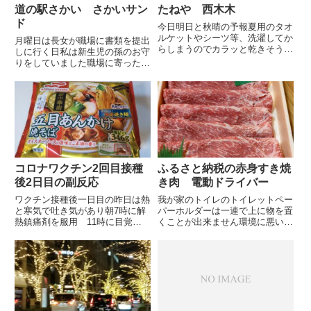
道の駅さかい さかいサン
たねや 西木木
ド
今日明日と秋晴の予報夏用のタオ
ルケットやシーツ等、洗濯してか
月曜日は長女が職場に書類を提出
らしまうのでカラッと乾きそうで
しに行く日私は新生児の孫のお守
す曇続きだったらコインランドリ
りをしていました職場に寄った帰
ーに持ち込もうと思っていたので
りにお昼は道の駅さかいのさかい
何だか得をした気分です昨夜は夫
サンドを買ってくるねと言って出
が会食の為、夕飯がいらず私も体
掛けました地元の野菜をふんだん
調が全快といかず食欲がなく軽
に使ったオシャレなサンドウィッ
く...
チ屋さんで人気なのでお昼には
完...
コロナワクチン2回目接種
ふるさと納税の赤身すき焼
後2日目の副反応
き肉 電動ドライバー
ワクチン接種後一日目の昨日は熱
我が家のトイレのトイレットペー
と寒気で吐き気があり朝7時に解
パーホルダーは一連で上に物を置
熱鎮痛剤を服用 11時に目覚め
くことが出来ません環境に悪いの
てやや楽になったので予め買って
で改善しようとは思っていますが
いたあんかけ焼きそばの冷凍食品
私も夫もトイレットペーパーを多
をレンチンして食べましたレンチ
く使うようで補充しても直ぐにな
ン後の写真は撮っていなかったの
くなってしまいますトイレ内に棚
で袋の状態でワクチン接種1回
が有りそこにトイレットペーパ
目...
ー...