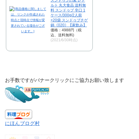
スンドゥブの素 レト
ルト 丸大食品 送料無
料 スンドゥブ 辛口 1
ケース/300g/2人前
×20袋 スンドゥブチゲ
鍋《020》【家飲み】
価格：4988円（税
込、送料無料)
(2021/6/30時点)
お手数ですがバナークリックにご協力お願い致します
にほんブログ村