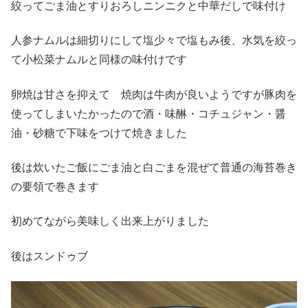
絞ってごま油とすりおろしニンニクと中華だしで味付け
人参ナムルは細切りにして塩少々で塩もみ後、水気を絞っ
て小松菜ナムルと同様の味付けです
卵焼は甘さを抑えて 焼肉は牛肉が良いようですが豚肉を
使ってしまいたかったので酒・味醂・コチュジャン・醤
油・砂糖で下味をつけて焼きました
後は炊いたご飯にごま油と白ごまを混ぜて普通の海苔巻き
の要領で巻きます
初めてながら美味しく出来上がりました
後はスンドゥブ