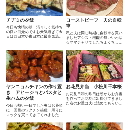
チヂミの夕飯
ローストビーフ 夫の自転
車
今日も快晴の朝 清々しく気持ち
の良い目覚めですお天気過ぎて今
私と夫は同じ時期に自転車を買い
日は西日本や東日本に最高気温が
ましたアシスト機能の無いいわゆ
30度以上になる真夏日予想が出
るママチャリでしたちょくちょく
ています外出される方は熱中症に
自転車に乗るのは私の方なので2
注意するようにとの事でした昨日
年程前に私だけアシスト機能の付
の外出も元気過ぎる日差しで気温
いている自転車に買い替えました
が高く、頭がボーっとしてしま
近所には川が多く橋がかかる箇所
う...
は坂道になるのでアシスト付き
に...
ヤンニョムチキンの作り置
お花見弁当 小松川千本桜
き アヒージョとパスタと
お花見日和の昨日は朝からお弁当
生ハムの夕飯
を作ってお花見に出掛けてきまし
た右のお重は夫に詰めてもらいま
今日も熱い一日でした夫はお昼頃
した冷えたビールを保冷バックに
に一回目のワクチン接種 帰りに
入れて レジャーシートやその他
マックを買ってきてくれました可
諸々を持って出発小松川千本桜満
愛いパッケージになっていたんで
開です 花びらがヒラヒラと舞っ
すねポテトが多くて少し残してし
ています芝生にレジャーシート
まったので夫の晩酌のおつまみに