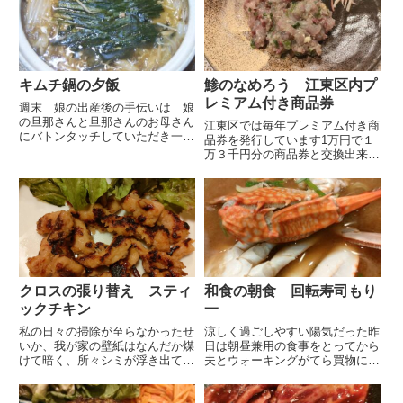
キムチ鍋の夕飯
鯵のなめろう 江東区内プ
レミアム付き商品券
週末 娘の出産後の手伝いは 娘
の旦那さんと旦那さんのお母さん
江東区では毎年プレミアム付き商
にバトンタッチしていただき一時
品券を発行しています1万円で１
帰宅致しました何日も留守にして
万３千円分の商品券と交換出来る
いませんが随分久しぶりのような
のでかなりお得です１万円が１セ
気がします夫は洗濯・掃除はマメ
ットで紙の商品券は３セット、デ
ですので部屋はとても綺麗で洗濯
ジタル商品券だと５セットまで買
物もきちんと洗ってくれていま
えます使えるお店も多いのでかな
し...
り気になっていますが応募出来
る...
クロスの張り替え スティ
和食の朝食 回転寿司もり
ックチキン
一
私の日々の掃除が至らなかったせ
涼しく過ごしやすい陽気だった昨
いか、我が家の壁紙はなんだか煤
日は朝昼兼用の食事をとってから
けて暗く、所々シミが浮き出てい
夫とウォーキングがてら買物に出
ます天井の隅などにシミが多いの
掛けてきました和定食冷凍してあ
で気が向くとマイペットで拭き取
ったカマスを焼きましたとても美