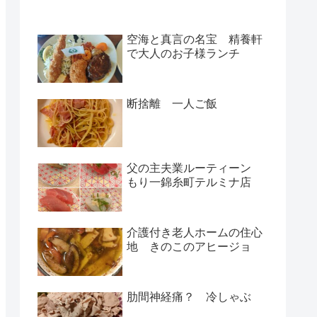
空海と真言の名宝 精養軒
で大人のお子様ランチ
断捨離 一人ご飯
父の主夫業ルーティーン
もり一錦糸町テルミナ店
介護付き老人ホームの住心
地 きのこのアヒージョ
肋間神経痛？ 冷しゃぶ