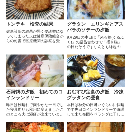
トンテキ 検査の結果
グラタン エリンギとアス
パラのソテーの夕飯
健康診断の結果が悪く要診察にな
ってしまった夫は健康保険組合か
9月29日の本日は「来る福(くるふ
らの封書で医療機関の診察を受け
く)」の語呂合わせで「招き猫」
治療を行うよう指導が来てしまい
の日だそうですなんとも縁起の良
ました先月 封書と健康診断の結
い日で何やら福が舞い込んできそ
果を持って内科を受診して来て薬
うです毎月ですが29日は肉の日
をもらい 生活指導を受けてきま
でもありますスーパーのお肉の特
した色々気になる点はあります
売をチェックしてゲットしてきた
が...
いと思っています直撃を心配...
石狩鍋の夕飯 初めてのコ
おむすび定食の夕飯 冷凍
インランドリー
グラタンの昼食
昨日は秋晴れで爽やかな一日でし
本日は秋分の日暑いぐらいに快晴
た寝具周りも秋用に変えましたこ
です先日コインランドリーで洗濯
のところ夫は湿疹が出来ています
して来た布団をベランダに干しま
季節の変わり目にちょくちょく湿
した先日久しぶりに夫の両親にあ
疹がでるので皮膚科から薬をもら
った際 羽毛布団がコインランド
ってあります本人は季節の変わり
リーで洗えることを報告したらそ