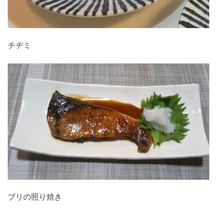
チヂミ
ブリの照り焼き