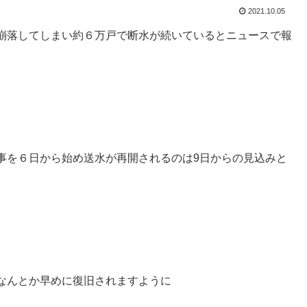
2021.10.05
崩落してしまい約６万戸で断水が続いているとニュースで報
事を６日から始め送水が再開されるのは9日からの見込みと
なんとか早めに復旧されますように