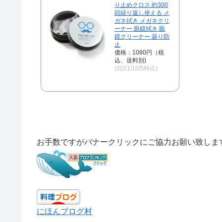
り止めクロス 約300
回繰り返し使える メ
ガネ拭き メガネクリ
ーナー 眼鏡拭き 眼
鏡クリーナー 曇り防
止
価格：1080円（税
込、送料別)
(2021/10/5時点)
お手数ですがバナークリックにご協力お願い致しま
にほんブログ村