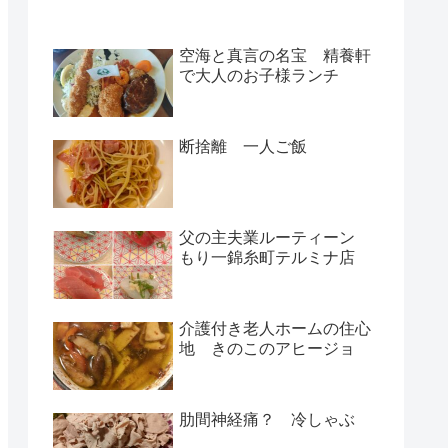
空海と真言の名宝 精養軒
で大人のお子様ランチ
断捨離 一人ご飯
父の主夫業ルーティーン
もり一錦糸町テルミナ店
介護付き老人ホームの住心
地 きのこのアヒージョ
肋間神経痛？ 冷しゃぶ