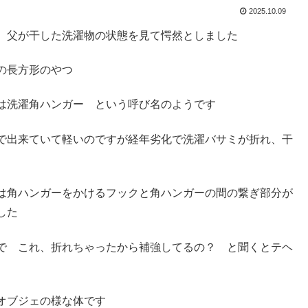
2025.10.09
 父が干した洗濯物の状態を見て愕然としました
の長方形のやつ
は洗濯角ハンガー という呼び名のようです
で出来ていて軽いのですが経年劣化で洗濯バサミが折れ、干
は角ハンガーをかけるフックと角ハンガーの間の繋ぎ部分が
した
で これ、折れちゃったから補強してるの？ と聞くとテヘ
オブジェの様な体です