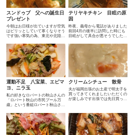
スンドゥブ 父への誕生日
テリヤキチキン 目眩の原
プレゼント
因
今朝はお日様が出ていますが空気
昨夜、義母から電話がありました
はピリッとしていて寒くなりそう
前回4月の後半に訪問した時にも
です強い寒気の為、東北や北陸で
目眩がして具合が悪そうでした
は雪の警報も出ているようです週
が、それからも症状は続いていた
末出かける時にも気をつけなけれ
そうです一時、症状が治まった時
ばいけません今月末に誕生日を迎
もありましたが古くからのお友達
える父、年始で実家に泊まった時
と温泉旅行に行ったあとにまた目
に炊飯ジャーの調子が悪いとい
眩の症状が激しくなってしまった
う...
そ...
運動不足 八宝菜、エビマ
クリームシチュー 散骨
ヨ、ニラ玉
夫が福岡出張のお土産で明太子を
買ってきてくれましたいただくの
私の好きなロバートの秋山さんの
が楽しみです出張では先日買った
「ロバート秋山の市民プール万
ビジネス用のリュックを使いまし
歳」という番組ロバート秋山さん
たが似合う似合わないは置いてお
が色々な市民プールに行き泳ぐと
いて移動が楽だったそうですパソ
いう番組だったと思いますが秋山
コンを持ち歩くのでやはりショル
さんが市民プールの批評（ほとん
ダーバッグよりもリュックの方
ど褒めています）しながら泳いだ
が...
りサウナやジャグジーに入るだけ
な...