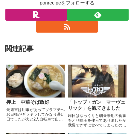
ponrecipeをフォローする
関連記事
押上 中華そば政好
「トップ・ガン マーヴェ
リック」を観てきました
先週末は用事があってソラマチへ
お日様がギラギラしてかなり暑い
昨日はゆっくりと朝昼兼用の食事
日でしたが夫と2人自転車で出掛
をとり味玉を作ってありましたが
けましたかなり日差しが強いので
我慢できずに食べてしまったので
サングラスをかけましたが自転車
普通のゆで卵で特売だった喜多方
の振動で直ぐに落ちてきてしまい