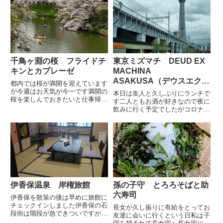
ラーメンです王将の冷凍餃子味の
ます鼻が低くて落ちてきてしまう
素の冷凍餃子よりこちらの方が好
せいも勿論あるかもしれません
みです食べてゆっくりしてから
が...
「トップ・ガン マーヴェリッ
ク」...
千鳥ヶ淵の桜 フライドチ
東京ミズマチ DEUD EX
キンとカプレーゼ
MACHINA
ASAKUSA（デウスエクス
都内では桜が満開を迎えています
マキナアサクサ）でラン
が今週はお天気が今一です満開の
本日は友人と久しぶりにランチで
桜を楽しんでおきたいと仕事帰り
チ 浅草散歩をしてきまし
す二人ともお酒が好きなので夜に
に千鳥ヶ淵へと桜を見に寄ってみ
飲みに行く予定でしたがコロナで
た
ました先週 本降りで断念したの
伸び伸びになってしまい いっそ
でリベンジです少しだけ晴れ間が
平日ランチにしましょう という
出た時の写真やはり陽がさすと桜
こととなりましたなんと最後に飲
の色が鮮やかですボートが沢山
みにいったのは一月半ばの事でし
出...
た 余りに前でいつだったかわ
か...
伊香保温泉 岸権旅館
孫の子守 とろろそばと助
六寿司
伊香保を散策の後は早めに旅館に
チェックインしました伊香保の石
長女が久し振りに有給をとってお
段街は階段が急できついですがコ
友達に会いに行くという日私は子
ンパクトで見どころが凝縮されて