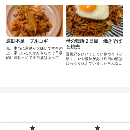
けて私にしては珍しく全ての鉢植
ってきましたがまだ除湿機を買お
が元気に育っているところですこ
うという意欲は消えていません
の調子で枯らさずにいきたいとお
14.15日のAmazonPrime感謝祭で
もいますお昼は前日のアヒージ
買おうとお気に入りに印をつけて
ョ...
ありますこれでクロ...
運動不足 プルコギ
母の転所２日目 焼きそば
と焼売
私、本当に運動が大嫌いですその
上 家にいるのが好きなので日常
夏風邪をひいてしまい鼻づまりが
的に運動不足です自覚はあって朝
酷く、やや微熱があり昨日の朝は
と夜のストレッチ、YouTubeの運
ゆっくり休んでいましたそんな
動動画を見ながら運動等していま
朝 父から電話がありました母が
すがやはり全く足りていないと思
介護施設を変えて初日の夜、きっ
います幸い自転車は好きなのでサ
と慣れない場所に面識のない方ば
イクリングに励もうと思い...
かりなので不安で夕方から夜の徘
徊が酷かったのではないかと心配
し...
ぽんレシピ
プライバシーポリシー
お問い合わせ
© 2020 ぽんレシピ.