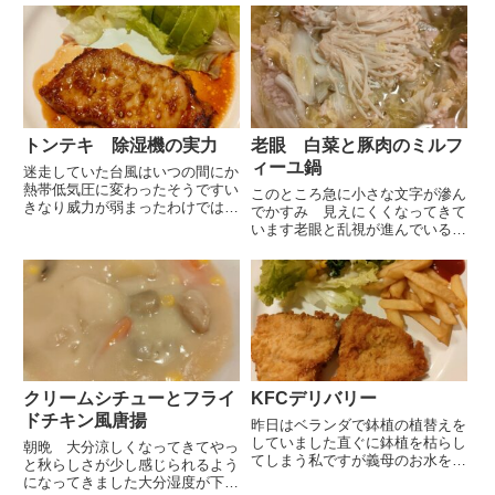
トンテキ 除湿機の実力
老眼 白菜と豚肉のミルフ
ィーユ鍋
迷走していた台風はいつの間にか
熱帯低気圧に変わったそうですい
このところ急に小さな文字が滲ん
きなり威力が弱まったわけではな
でかすみ 見えにくくなってきて
く引き続き不安定な天候が続くよ
います老眼と乱視が進んでいるよ
うなので急な天候の変化に注意が
うなのでユーチューブで視力回復
必要だということです昨夜も夫が
トレーニングをして視力矯正に力
夜、寝室に入る時にわぁ！ と言
を入れていると視力矯正には意味
いまして 何事かと思うやいな
がない という動画をみつけまし
や...
た老眼は水晶体が固くなってピ
ン...
クリームシチューとフライ
KFCデリバリー
ドチキン風唐揚
昨日はベランダで鉢植の植替えを
していました直ぐに鉢植を枯らし
朝晩 大分涼しくなってきてやっ
てしまう私ですが義母のお水をあ
と秋らしさが少し感じられるよう
げすぎないというアドバイスを受
になってきました大分湿度が下が