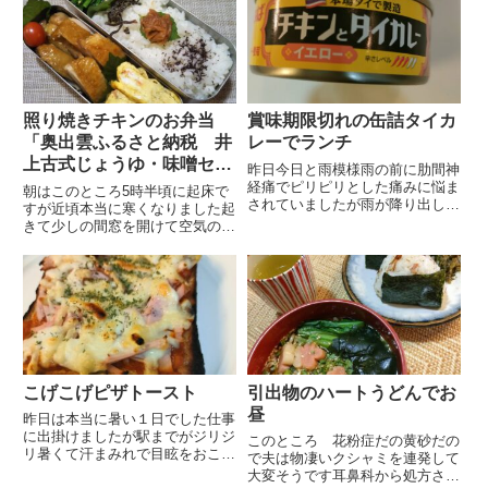
照り焼きチキンのお弁当
賞味期限切れの缶詰タイカ
「奥出雲ふるさと納税 井
レーでランチ
上古式じょうゆ・味噌セッ
昨日今日と雨模様雨の前に肋間神
ト」
経痛でピリピリとした痛みに悩ま
朝はこのところ5時半頃に起床で
されていましたが雨が降り出して
すが近頃本当に寒くなりました起
からは快適に過ごしていますいつ
きて少しの間窓を開けて空気の入
もながらに人体は不思議です大分
れ替えを致しますが入ってくる空
前に災害時の非常食をチェックし
気が日に日に冷たくなってきてい
た時に缶詰の賞味期限が切れてい
ますそんな日の朝食ベーコンエッ
たので自分のお昼用によけてお
グ（黄身がつぶれてしまいまし
き...
た） ほうれん草のお浸し・キウ
イ...
こげこげピザトースト
引出物のハートうどんでお
昼
昨日は本当に暑い１日でした仕事
に出掛けましたが駅までがジリジ
このところ 花粉症だの黄砂だの
リ暑くて汗まみれで目眩をおこし
で夫は物凄いクシャミを連発して
ました電車の中はエアコンが効い
大変そうです耳鼻科から処方され