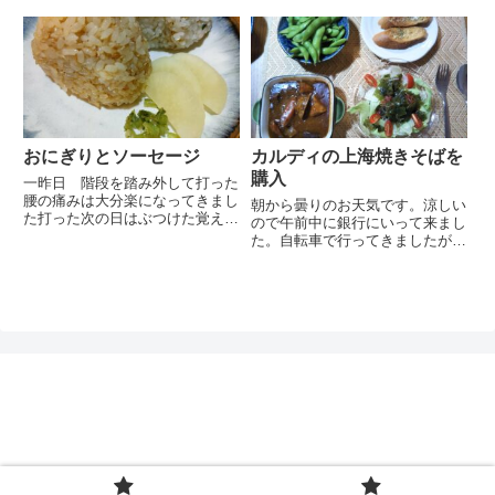
ていますが吹き出す汗は暫くとま
ている薬を飲んで症状は落ち着く
りません扇子も持ってくるべき出
ようですが効き目が強いだけに体
した日傘をさしていたからまだ良
への負担が心配なところです盛大
かったのですがなければ大変な
なクシャミを聞きながら洗濯物を
事...
お風呂場に干し室内乾燥にかけ
て...
おにぎりとソーセージ
カルディの上海焼きそばを
購入
一昨日 階段を踏み外して打った
腰の痛みは大分楽になってきまし
朝から曇りのお天気です。涼しい
た打った次の日はぶつけた覚えの
ので午前中に銀行にいって来まし
ない左の太ももが筋肉痛になった
た。自転車で行ってきましたが風
のも驚きでした滑った時に力が入
が気持ち良い。小雨が降ったりや
ったからでしょうか？腰の保護の
んだりでしたが涼しくて心地よい
為、病院で処方されたコルセット
ミストという感じでした。行きか
を付けていますが家に居るとき
う方たちも気持ちよさそうに歩い
は...
ていました。カルディにも買い
た...
ぽんレシピ
プライバシーポリシー
お問い合わせ
© 2020 ぽんレシピ.