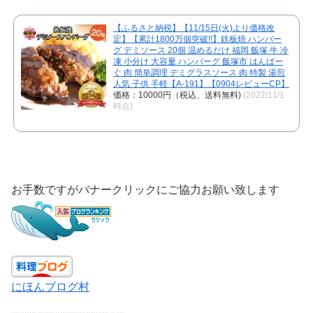
【ふるさと納税】【11/15日(火)より価格改
定】【累計1800万個突破!!】鉄板焼 ハンバー
グ デミソース 20個 温めるだけ 福岡 飯塚 牛 冷
凍 小分け 大容量 ハンバーグ 飯塚市 はんばー
ぐ 肉 簡単調理 デミグラスソース 肉 特製 湯煎
人気 子供 手軽【A-191】【0904レビューCP】
価格：10000円（税込、送料無料)
(2022/11/1
時点)
お手数ですがバナークリックにご協力お願い致します
にほんブログ村