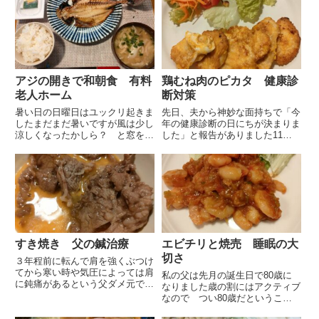
アジの開きで和朝食 有料
鶏むね肉のピカタ 健康診
老人ホーム
断対策
暑い日の日曜日はユックリ起きま
先日、夫から神妙な面持ちで「今
したまだまだ暑いですが風は少し
年の健康診断の日にちが決まりま
涼しくなったかしら？ と窓を開
した」と報告がありました11月
けるとジメッとした風が吹いてき
の後半だったと思いますがあの
ています換気をしてから直ぐに窓
日々を思い起こすとまだ先のこと
を閉めました夫がお昼から美容院
とはいえ憂鬱になってきます健康
に出掛けるのでアジの開きを焼い
診断では色々引っかかる項目があ
て和朝食立派なアジの開きで焦
りますが主に気にしているのはメ
げ...
タ...
すき焼き 父の鍼治療
エビチリと焼売 睡眠の大
切さ
３年程前に転んで肩を強くぶつけ
てから寒い時や気圧によっては肩
私の父は先月の誕生日で80歳に
に鈍痛があるという父ダメ元で夫
なりました歳の割にはアクティブ
の通う鍼治療で診察してもらうと
なので つい80歳だということ
大分症状が楽になったとのことず
を忘れてしまいますそんな父です
っと痛みは治まっていましたがこ