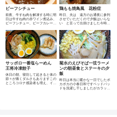
ビーフシチュー
鶏もも焼鳥風 花粉症
前夜、牛すね肉を解凍する時に明
昨日、夫は 遠方のお通夜に参列
日は牛すね肉の赤ワイン煮込み、
させていただくので夕飯はいらな
ビーフシチュー、ビーフカレーの
い と言って出掛けました今時の
中でどれが良い？ と聞いてみる
葬儀ではコロナ禍以降簡略化が進
と暫く考えてからビーフシチュ
んでいて家族葬が多くなってきて
ー という答えでしたジップロッ
いると感じます私が参列されてい
クにスネ肉と赤ワインとセロリの
ただいたお通夜では2度ともお通
葉を入れて、漬け込んでおきまし
夜の受付が時間より早く行えて
た...
お...
サッポロ一番塩らーめん
菊水のえびそば一弦ラーメ
王将冷凍餃子
ンの朝昼食とステーキの夕
飯
休日の朝、寝坊して起きると体の
節々が痛くダルさもありますこの
昨日は本当に暖かな一日でしたポ
ところコロナ感染者も増え、イン
カポカの小春日和ですベッドパッ
フルエンザも流行っているような
ドを洗濯し干しましたがカラッと
ので無理せず家で暖かくして過ご
乾いていました遅く起きて朝昼食
していましたお昼は家にあるもの
は菊水のえびそば一弦のラーメン
でお馴染みのこちら裏切らない安
割引価格で買ってきましたが恥ず
定した美味しさです少し鶏ガラ
かしいのでシールをはがしていま
ス...
すいつも朝昼食のラーメンは味
噌...