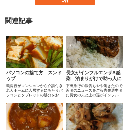
関連記事
パソコンの捨て方 スンド
長女がインフルエンザA感
ゥブ
染 泊まりがけで助っ人に
義両親がマンションから介護付き
下田旅行の報告もやや飽きたので
老人ホームに入居するにあたりパ
近頃のニュースをご報告先週中頃
ソコンとタブレットの処分をお願
に長女の夫と上の孫がインフルエ
いされて家に持ち帰ってきました
ンザに感染、熱も下がり治った頃
初期化して回収業者に回収をお願
に長女が感染して動けなくなって
いしようと思っていますがなかな
しまいました週末は長女の夫と孫
かやる気になれずそのまま置いて
2人は長女夫の実家に避難してい
あります以前はサクサク出来て
ましたが今週からは家に戻って
い...
き...