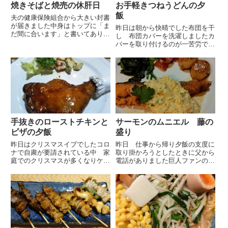
焼きそばと焼売の休肝日
お手軽きつねうどんの夕
飯
夫の健康保険組合から大きい封書
が届きました中身はトップに「ま
昨日は朝から快晴でした布団を干
だ間に合います」と書いてあり健
し 布団カバーを洗濯しましたカ
康診断が近いので食生活に注意し
バーを取り付けるのが一苦労です
適度な運動をしましょう という
が 眠るときにカバーから洗剤の
シュールな内容でした至れり尽く
良いにおいがして気持ちが良いで
せりですそんな封書が届いた日は
す午前中 家事をして昼食をとっ
夫の休肝日でした夫は夕飯は炭
てから美容院へ私が行く時は平日
水...
だからかいつもお客様が少ない
の...
手抜きのローストチキンと
サーモンのムニエル 藤の
ピザの夕飯
盛り
昨日はクリスマスイブでしたコロ
昨日 仕事から帰り夕飯の支度に
ナで自粛が要請されている中 家
取り掛かろうとしたときに父から
庭でのクリスマスが多くなりケー
電話がありました巨人ファンの父
キ屋さんは例年以上の売り上げだ
は野球チャンネルを契約していて
ったとニュースでやっていました
開幕時期は夕方から野球観戦なの
たしかに自宅でクリスマスを迎え
で電話を控えています今夜は試合
る方が多かったようです我が家は
がないの？ と聞くと このとこ
いつもクリスマスイブをそれ程
ろそんなに身を入れて観ていな
気...
い...