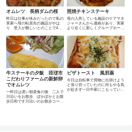
オムレツ 長柄ダムの桜
照焼チキンステーキ
昨日は仕事が休みだったので私の
母の入所している施設のケアマネ
実家へ母の転居先の施設がやは
ジャーさんから連絡があり、実家
り 受入が難しいとのことで4月
より近くに新しくグループホーム
に移るはずが7月に先延ばしとな
が出来るので申し込んでおきます
りましたいただいているパンフレ
か？ と提案がありましたまだ完
ットや規約、料金などを確認して
成していないのに空きは２名のみ
から施設の見学をさせてもらいま
だそうです父と相談して申込をお
す駅まで迎えに来てもらいまずは
願いしましたケアマネジャーさ
父...
ん...
牛ステーキの夕飯 匝瑳市
ピザトースト 風邪薬
こだわりファームの新鮮卵
今日は自転車で買物に出掛けよう
でオムレツ
と張り切っていたのに何もやる気
が起きず一日中家にこもっていま
一昨日は遅い朝昼食の後 二人で
した疲れの為か体もダルく熱っぽ
川沿いをお散歩 ぽかぽかとお散
い気もします年末休みに入って気
歩日和です川沿いのお散歩コース
の緩みも出たのかもしれませんと
ですがこちらは初めて通る橋から
にかく何か食べて風邪薬を飲まな
の写真 場所が変わると微妙に景
くてはとピザトーストダルい割
色も変わります 眺めが良いです
に...
お散歩の途中ショッピングモール
に寄りました寒くなってきたの
で...