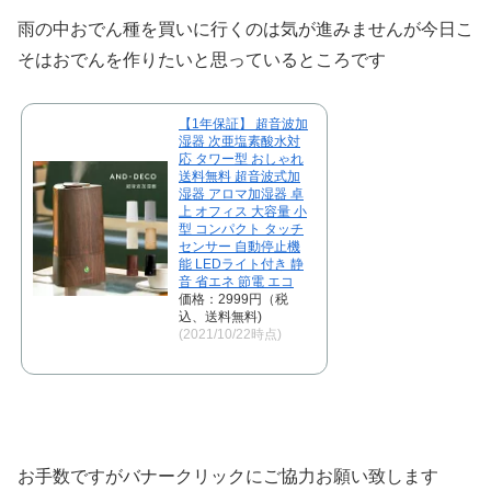
雨の中おでん種を買いに行くのは気が進みませんが今日こ
そはおでんを作りたいと思っているところです
【1年保証】 超音波加
湿器 次亜塩素酸水対
応 タワー型 おしゃれ
送料無料 超音波式加
湿器 アロマ加湿器 卓
上 オフィス 大容量 小
型 コンパクト タッチ
センサー 自動停止機
能 LEDライト付き 静
音 省エネ 節電 エコ
価格：2999円（税
込、送料無料)
(2021/10/22時点)
お手数ですがバナークリックにご協力お願い致します