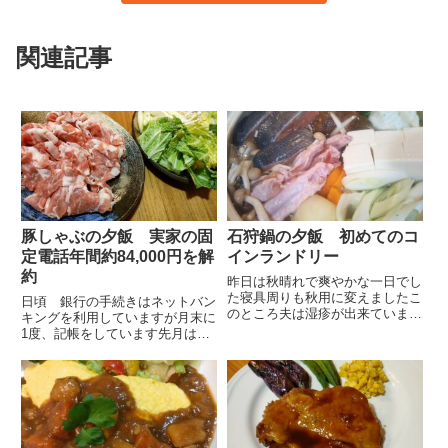
関連記事
豚しゃぶの夕飯 実家の固
石狩鍋の夕飯 初めてのコ
定電話年間約84,000円を解
インランドリー
約
昨日は秋晴れで爽やかな一日でし
た寝具周りも秋用に変えましたこ
日頃 銀行の手続きはネットバン
のところ夫は湿疹が出来ています
キングを利用していますが月末に
季節の変わり目にちょくちょく湿
1度、記帳をしています先月は母
疹がでるので皮膚科から薬をもら
の入所の件で長く留守にしていた
ってあります本人は季節の変わり
ので長女に頼まれていたアーティ
目によるものか休肝日によるスト
ストのネットグッズ販売を無事に
レスからくるものかもしれない
購入してから自転車で記帳をしに
と...
行ってきました久しぶりの自転
車...