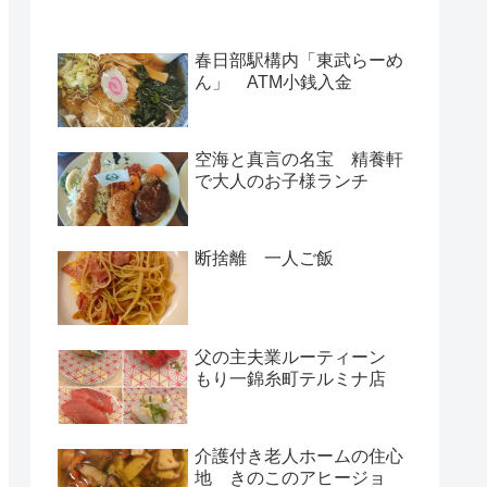
春日部駅構内「東武らーめ
ん」 ATM小銭入金
空海と真言の名宝 精養軒
で大人のお子様ランチ
断捨離 一人ご飯
父の主夫業ルーティーン
もり一錦糸町テルミナ店
介護付き老人ホームの住心
地 きのこのアヒージョ