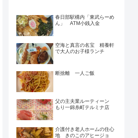
春日部駅構内「東武らーめ
ん」 ATM小銭入金
空海と真言の名宝 精養軒
で大人のお子様ランチ
断捨離 一人ご飯
父の主夫業ルーティーン
もり一錦糸町テルミナ店
介護付き老人ホームの住心
地 きのこのアヒージョ