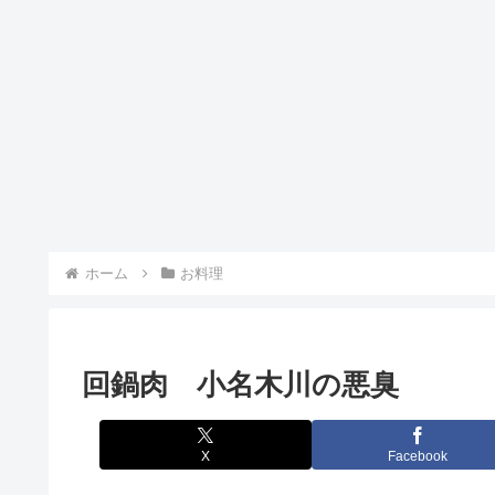
ホーム
お料理
回鍋肉 小名木川の悪臭
X
Facebook