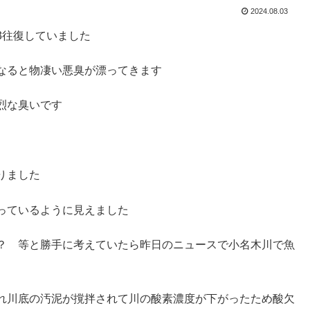
2024.08.03
3往復していました
なると物凄い悪臭が漂ってきます
烈な臭いです
りました
っているように見えました
？ 等と勝手に考えていたら昨日のニュースで小名木川で魚
れ川底の汚泥が撹拌されて川の酸素濃度が下がったため酸欠