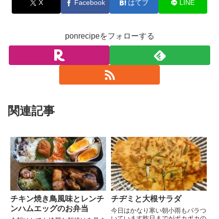
X
Facebook
はてブ
LINE
ponrecipeをフォローする
関連記事
チキン焼き鳥風味とレンチ
チヂミと大根サラダ
ンハムエッグのお弁当
今日はかなり寒い朝小雨もパラつ
いています昨日までがポカポカの