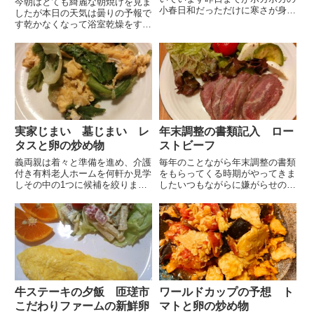
今朝はとても綺麗な朝焼けを見ま
小春日和だっただけに寒さが身に
したが本日の天気は曇りの予報で
沁みますまだ朝ですが今夜はお鍋
す乾かなくなって浴室乾燥をする
にしようと決めましたこのところ
のも勿体ないので洗濯物は控えめ
これが食べたいという情熱が少な
にしております本日のお弁当チキ
くなってきていてなかなか夕飯の
ン焼き鳥風味 先日唐揚げを作っ
メニューが決まらなかったので
た際に鶏肉をつゆの素に漬けてお
助...
きましたレンチンハムエッグ
い...
実家じまい 墓じまい レ
年末調整の書類記入 ロー
タスと卵の炒め物
ストビーフ
義両親は着々と準備を進め、介護
毎年のことながら年末調整の書類
付き有料老人ホームを何軒か見学
をもらってくる時期がやってきま
しその中の1つに候補を絞りまし
したいつもながらに嫌がらせのよ
た今月始めに体験宿泊までしてほ
うに小さな文字がビッシリと書か
ぼそちらの施設に入居が決まって
れています１年経っているので記
きたそうですもう少し気持ちが固
入方法もスッカリ忘れています夫
まってきたら私達夫婦も見学に行
と２人夕飯を終えてからYouTube
く予定です入居にあたっては今
の書類記入の指南動画を見...
住...
牛ステーキの夕飯 匝瑳市
ワールドカップの予想 ト
こだわりファームの新鮮卵
マトと卵の炒め物