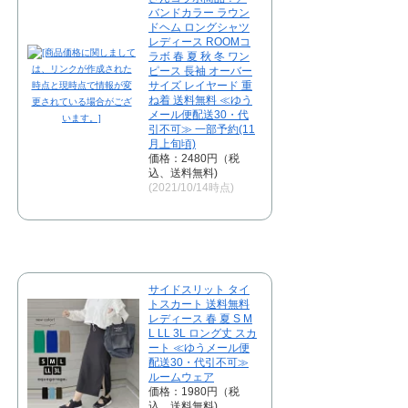
バンドカラー ラウン
ドヘム ロングシャツ
レディース ROOMコ
ラボ 春 夏 秋 冬 ワン
ピース 長袖 オーバー
サイズ レイヤード 重
ね着 送料無料 ≪ゆう
メール便配送30・代
引不可≫ 一部予約(11
月上旬頃)
価格：2480円（税
込、送料無料)
(2021/10/14時点)
サイドスリット タイ
トスカート 送料無料
レディース 春 夏 S M
L LL 3L ロング丈 スカ
ート ≪ゆうメール便
配送30・代引不可≫
ルームウェア
価格：1980円（税
込、送料無料)