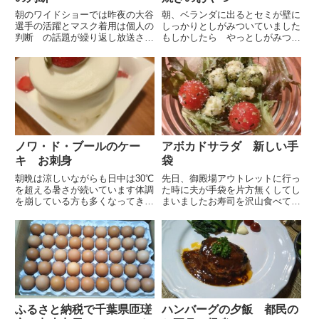
朝のワイドショーでは昨夜の大谷
朝、ベランダに出るとセミが壁に
選手の活躍とマスク着用は個人の
しっかりとしがみついていました
判断 の話題が繰り返し放送され
もしかしたら やっとしがみつい
ています随分長くマスク着用が義
ているのかもしれませんお見せし
務づけられたので周囲の状況をみ
ようと写真も撮ったのですが虫の
ながらやっていこうと思います昨
苦手な方もいらっしゃるかと思い
日のお昼はヒガシマルのかに雑炊
自粛しましたあのようなセミ達が
の素を使って雑炊土曜日の夜に
力尽きてベランダにポトッとな
ド...
っ...
ノワ・ド・ブールのケー
アボカドサラダ 新しい手
キ お刺身
袋
朝晩は涼しいながらも日中は30℃
先日、御殿場アウトレットに行っ
を超える暑さが続いています体調
た時に夫が手袋を片方無くしてし
を崩している方も多くなってきて
まいましたお寿司を沢山食べてお
いるので夏バテに気を引き締めま
酒も飲んだ後、あまりの外の寒さ
す夕飯にはお刺し身が食べたかっ
に私がカイロを渡したのでその袋
たので仕事帰りに魚屋さんに寄り
を開けるのに手袋を外して落とし
ましたブリを柵で買ってきました
てしまったようです良い加減に酔
が物凄く美味しかったです語彙...
っていたので手袋を無くすのも
無...
ふるさと納税で千葉県匝瑳
ハンバーグの夕飯 都民の