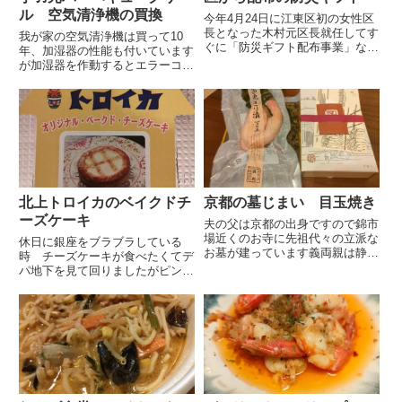
ル 空気清浄機の買換
今年4月24日に江東区初の女性区
長となった木村元区長就任してす
我が家の空気清浄機は買って10
ぐに「防災ギフト配布事業」なる
年、加湿器の性能も付いています
ものを立ち上げたと封書が届きま
が加湿器を作動するとエラーコー
した色々な防災グッズが立派なカ
ドが出るので長らく空気清浄機機
タログに記載されていて期日まで
能のみで使っています空気清浄機
に申し込むといただけるとという
は1年通して使いますが加湿器は
ことですカタログの1ページ目...
冬だけなので私としては別々の家
電が良いという感想です正直ど
ん...
北上トロイカのベイクドチ
京都の墓じまい 目玉焼き
ーズケーキ
夫の父は京都の出身ですので錦市
場近くのお寺に先祖代々の立派な
休日に銀座をブラブラしている
お墓が建っています義両親は静岡
時 チーズケーキが食べたくてデ
に住み私達も東京に住んでいるの
パ地下を見て回りましたがピンと
でなかなかお墓参りにも行けずに
くるものがなくままでいいか と
います前回 お墓をどうするかと
いうことになりました先月山形県
いう話し合いの時には私達がお墓
に旅行に行った時に買ってきた米
をみるということで決まりまし
沢牛のサラミが美味しくかったの
た...
で山形県のアンテナショップ「お
い...