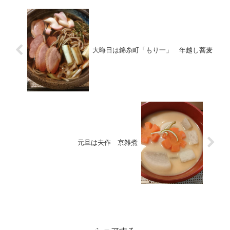
大晦日は錦糸町「もり一」 年越し蕎麦
元旦は夫作 京雑煮
未分類