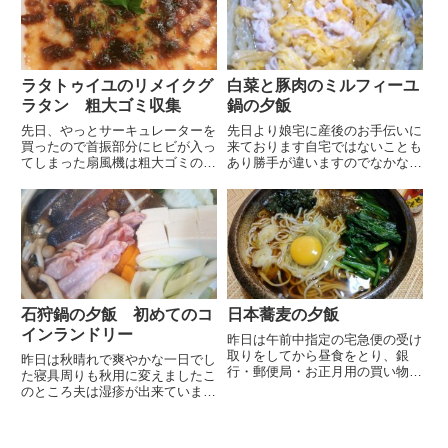
て...
ーニング店とスーパーに寄って...
ラタトゥイユのリメイクグ
白菜と豚肉のミルフィーユ
ラタン 粗大ゴミ収集
鍋の夕飯
先日、やっとサーキュレーターを
先日より娘宅に産後のお手伝いに
買ったので首振部分にヒビが入っ
来ております自宅ではないことも
てしまった扇風機は粗大ゴミの回
あり勝手が違いますのでなかなか
収を依頼しました区のHPからネ
大変ですブログの更新も娘宅でサ
ットで依頼、コンビニ等で粗大ゴ
イトにログインが出来なくてネッ
ミ処理券のシールを買い、収集日
トをみながら試行錯誤してやっと
にシールを貼って指定箇所に出し
本日ログイン出来た次第ですネッ
ます申し込んだ時に収集日に空
トで調べると色々な方が解決方
き...
法...
石狩鍋の夕飯 初めてのコ
日本蕎麦の夕飯
インランドリー
昨日は午前中指定の宅急便の受け
取りをしてから昼食をとり、銀
昨日は秋晴れで爽やかな一日でし
行・郵便局・お正月用の買い物な
た寝具周りも秋用に変えましたこ
どに出掛けて来ました郵便局で番
のところ夫は湿疹が出来ています
号札を取り順番を待っていると意
季節の変わり目にちょくちょく湿
外に年賀状を買い求めにくるお客
疹がでるので皮膚科から薬をもら
様が沢山いました近年年賀状を出
ってあります本人は季節の変わり