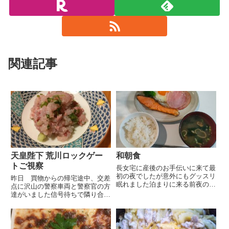
関連記事
天皇陛下 荒川ロックゲー
和朝食
トご視察
長女宅に産後のお手伝いに来て最
初の夜でしたが意外にもグッスリ
昨日 買物からの帰宅途中、交差
眠れました泊まりに来る前夜の方
点に沢山の警察車両と警察官の方
が眠れなかった程なので意外でし
達がいました信号待ちで隣り合っ
たがスッキリとした目覚め昨日は
た方から「どうやらVIPの方が来
出掛ける用事も無かったので上の
ているようですよ」と情報をいた
孫を幼稚園に送ってからドラッグ
だきました事故でなくて何より
ストアとスーパーで買い物をし
等と思いながら一旦帰宅してクリ