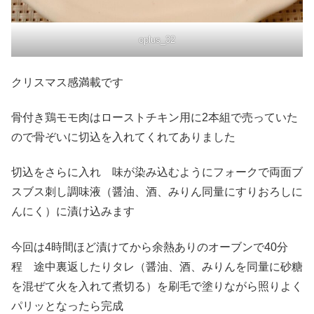
oplus_32
クリスマス感満載です
骨付き鶏モモ肉はローストチキン用に2本組で売っていた
ので骨ぞいに切込を入れてくれてありました
切込をさらに入れ 味が染み込むようにフォークで両面ブ
スブス刺し調味液（醤油、酒、みりん同量にすりおろしに
んにく）に漬け込みます
今回は4時間ほど漬けてから余熱ありのオーブンで40分
程 途中裏返したりタレ（醤油、酒、みりんを同量に砂糖
を混ぜて火を入れて煮切る）を刷毛で塗りながら照りよく
パリッとなったら完成