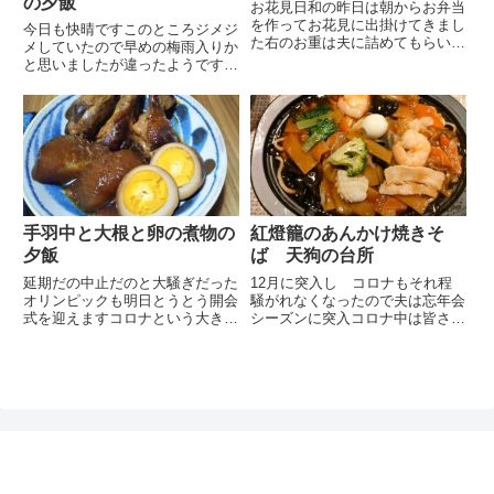
の夕飯
お花見日和の昨日は朝からお弁当
を作ってお花見に出掛けてきまし
今日も快晴ですこのところジメジ
た右のお重は夫に詰めてもらいま
メしていたので早めの梅雨入りか
した冷えたビールを保冷バックに
と思いましたが違ったようですた
入れて レジャーシートやその他
だ湿度は相変わらず高いので敏感
諸々を持って出発小松川千本桜満
肌の夫は湿疹などが出て辛そうで
開です 花びらがヒラヒラと舞っ
す帰宅時間の少し前にはエアコン
ています芝生にレジャーシート
でドライをかけますが室温も下が
を...
ってしまうのが難点です以前見
た...
手羽中と大根と卵の煮物の
紅燈籠のあんかけ焼きそ
夕飯
ば 天狗の台所
延期だの中止だのと大騒ぎだった
12月に突入し コロナもそれ程
オリンピックも明日とうとう開会
騒がれなくなったので夫は忘年会
式を迎えますコロナという大きな
シーズンに突入コロナ中は皆さん
問題もあり予想外のことだらけで
自粛して忘年会もありませんでし
なかなか予定通りにいきませんで
たが今年は誘うのも誘われるのも
した現在も手探り状態のようです
多いそうですこのまま会社の飲み
始まってしまうからにはなんとか
会という風習はなくなるのかと思
無事に終えてもらいたいもので
いきや やはりなくならないよ
す...
う...
ぽんレシピ