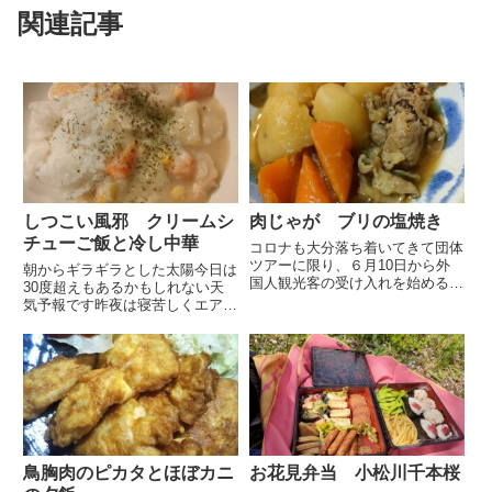
関連記事
しつこい風邪 クリームシ
肉じゃが ブリの塩焼き
チューご飯と冷し中華
コロナも大分落ち着いてきて団体
ツアーに限り、６月10日から外
朝からギラギラとした太陽今日は
国人観光客の受け入れを始めるそ
30度超えもあるかもしれない天
うですずっとGo To トラベルで仲
気予報です昨夜は寝苦しくエアコ
間外れだった都民も6月から試験
ンを入れて寝ていました6月とは
的に「もっとTokyo」を開始する
思えないような陽気です夫が休
ようです都内しか対象になりませ
日、風邪で寝たきりだったのでと
んが無いよりはましで...
りあえず布団を干し寝具類を全て
洗濯枕も天日干し、マットレスは
立...
鳥胸肉のピカタとほぼカニ
お花見弁当 小松川千本桜