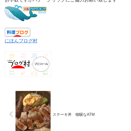
にほんブログ村
ステーキ丼 物騒なATM