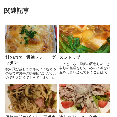
関連記事
鮭のバター醤油ソテー グ
スンドゥブ
ラタン
このところ 季節の変わりめには
衣類の整理をしているので着ない
秋を飛び越して初冬のような寒さ
服をしまい込んでおくことは大分
の朝です薄手の掛布団だけだった
少なくなりました若い時には気に
ので明方寒くて起きてしまい毛布
なりませんでしたがこの頃はセー
を１枚追加しました昼に向って気
ターの種類によって肌がチクチク
温は更に低くなるので体調にお気
して痒みが出るようになってきま
をつけください と天気予報で言
したデザインが気に入っている
っていました先日の衣替えでニッ
の...
トを出しておいたので今日はそ
れ...