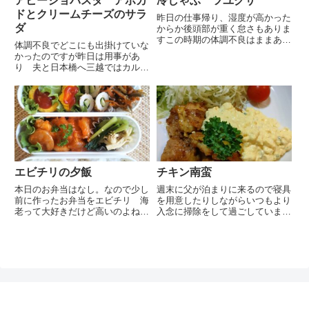
アヒージョパスタ アボカ
冷しゃぶ ツユクサ
ドとクリームチーズのサラ
昨日の仕事帰り、湿度が高かった
ダ
からか後頭部が重く怠さもありま
すこの時期の体調不良はままある
体調不良でどこにも出掛けていな
ことなので無理は禁物ゆっくり歩
かったのですが昨日は用事があ
いていると道端に懐かしい花を発
り 夫と日本橋へ三越ではカルテ
見ツユクサです多分 珍しくもな
ィエのイベントが開催されていま
く、いつも私が忙しくしていて見
したイベントの為かお店に入るに
逃しているだけなのだと思いま
は一時間待ちでした用事を済ま
す...
し 地下でお買物数日前から干瓢
巻きが食べたかったので志乃多寿
司へ...
エビチリの夕飯
チキン南蛮
本日のお弁当はなし。なので少し
週末に父が泊まりに来るので寝具
前に作ったお弁当をエビチリ 海
を用意したりしながらいつもより
老って大好きだけど高いのよねミ
入念に掃除をして過ごしていまし
ニオムレツ 小ぶりのお皿にラッ
た腰痛が酷く、鍼治療に来るので
プを敷き溶き卵を入れラップを茶
こちらから迎えに行きますがこの
巾絞りのようにして固まるまでレ
ところ腰痛も頻繁なので実家近く
ンジでチンします竹輪きゅうり
にも腕の良い治療院をみつけなけ
小松菜と油揚げの煮びたしこの
ればと思ったりしていますやは
時...
り...