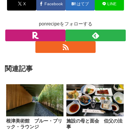
X
Facebook
はてブ
LINE
ponrecipeをフォローする
関連記事
根津美術館 ブルー・ブリ
施設の母と面会 伯父の法
ック・ラウンジ
事