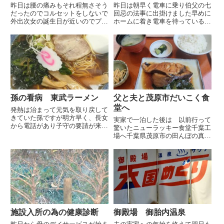
昨日は腰の痛みもそれ程無さそう
昨日は朝早く電車に乗り伯父の七
だったのでコルセットをしないで
回忌の法事に出掛けました早めに
外出次女の誕生日が近いのでプレ
ホームに着き電車を待っていると
ゼントは何が良いかと聞くとコス
掲示板に臨時列車の案内が水郷潮
メが良いけれど品物は決まってい
来あやめ祭りの時期に出ている臨
ないとのことなので、買い物がて
時列車だそうです新宿駅出発で途
ら一緒に出掛けることになりまし
中何箇所か駅に停車しながら佐原
たかなり歩いたので帰宅してか
駅・潮来駅・鹿島神宮駅間を直
ら...
通...
孫の看病 東武ラーメン
父と夫と茂原市だいこく食
堂へ
発熱は治まって元気を取り戻して
きていた孫ですが明方早く、長女
実家で一泊した後は 以前行って
から電話があり子守の要請が来ま
驚いたニューラッキー食堂千葉工
した用事があり出掛ける為、その
場へ千葉県茂原市の田んぼの真ん
間看病をして欲しいとのこと色々
中に突如として現れる三真という
身支度をして猛暑の中、出掛けて
お煎餅工場に併設されている食堂
きました孫は熱はありませんがや
ですこちらは三真で働かれている
はりダルそうでずっと寝たり起
方の為の社員食堂ですが一般の方
き...
にも開放していて その驚きの
安...
施設入所の為の健康診断
御殿場 御胎内温泉