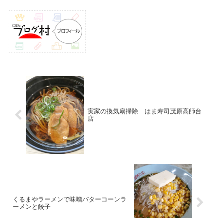
実家の換気扇掃除 はま寿司茂原高師台
店
くるまやラーメンで味噌バターコーンラ
ーメンと餃子