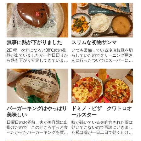
無事に熱が下がりました
スリムな初物サンマ
2日程 夕方になると38℃位の発
いつも常備している冷凍枝豆を切
熱が出ていましたが一昨日辺りか
らしていたのでクリーニング屋さ
ら熱も下がり安定してきています
んに行ったついでにスーパーに寄
節々が痛く熱が出ること以外は他
りましたこの日の夕飯は手羽中の
に症状がなかったので眠る時だけ
塩焼とニラ玉と決めていましたが
ロキソニンを飲んで病院には行き
魚売り場の前を通るとサンマが売
ませんでした具合の悪い間 夫は
られていました無性に食べたくな
出かけていたのでウーバーかネ...
りましたがどうにも細いサンマ
で...
バーガーキングはやっぱり
ドミノ・ピザ クワトロオ
美味しい
ールスター
日曜日のお昼前、夫が美容院に出
咳が続いている夫処方された薬は
掛けたので このところずっと食
効いてこないので再診にいきまし
べたかったバーガーキングを買っ
た私は薬が一日二日で効くわけが
て来るようにリクエストしました
ない と思っていますが本人の納