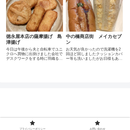
夫も丁度同じ意見だったようで快
得のいくように再診を勧めておき
く承諾してくれました私はステー
ました結果 気休めかのように吸
キソースワッパーJrのセットをコ
入薬を処方されてきました咳が辛
ーラでオーダー私の勘違いです...
い時に吸入してください とい
う...
徳永屋本店の薩摩揚げ 島
中の橋商店街 メイカセブ
津揚げ
ン
今日は午後から夫と自転車でユニ
お天気が良かったので洗濯機を2
クロへ買物に出掛けました会社で
回ほど回しましたクッションカバ
デスクワークをする時に羽織るカ
ー等も洗いましたがお日様もあり
ーディガン的な物が欲しいそうで
湿度も低くカラッとした陽気だっ
す去年のでいいんじゃないの？
たので気持ち良く乾きました夫が
と言うと毎年新しいのが欲しい
美容院に行ったのでお昼は中の橋
との事です去年の物は家で着ても
商店街のメイカセブンで惣菜パン
らうことにしました砂町銀座を
を買ってきて と頼みました夫
通...
は...
ぽんレシピ
プライバシーポリシー
お問い合わせ
© 2020 ぽんレシピ.
プライバシーポリシー
お問い合わせ