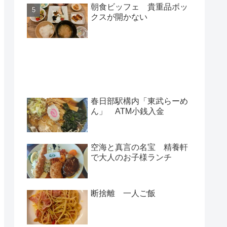
朝食ビッフェ 貴重品ボッ
クスが開かない
新着記事
春日部駅構内「東武らーめ
ん」 ATM小銭入金
空海と真言の名宝 精養軒
で大人のお子様ランチ
断捨離 一人ご飯