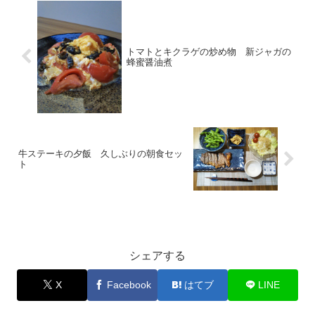
トマトとキクラゲの炒め物 新ジャガの
蜂蜜醤油煮
牛ステーキの夕飯 久しぶりの朝食セッ
ト
お出かけ
シェアする
X
Facebook
はてブ
LINE