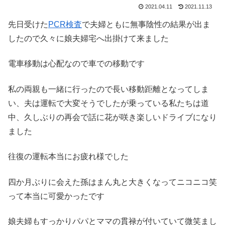
2021.04.11
2021.11.13
先日受けた
PCR検査
で夫婦ともに無事陰性の結果が出ま
したので久々に娘夫婦宅へ出掛けて来ました
電車移動は心配なので車での移動です
私の両親も一緒に行ったので長い移動距離となってしま
い、夫は運転で大変そうでしたが乗っている私たちは道
中、久しぶりの再会で話に花が咲き楽しいドライブになり
ました
往復の運転本当にお疲れ様でした
四か月ぶりに会えた孫はまん丸と大きくなってニコニコ笑
って本当に可愛かったです
娘夫婦もすっかりパパとママの貫禄が付いていて微笑まし