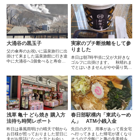
ていくととても喜んでくれていま
てもらいはま寿司へ何も食べたく
した夜もグッスリ眠れているし、
なくて私は干瓢巻きと中トロと鴨
ご飯も美味しいと色々教えてくれ
そばいつもは美味しく感じる鴨
ました帰る際、いつもはあっさり
そ...
と見送ってくれますが今回は少
し...
大涌谷の黒玉子
実家のプチ断捨離をして参
りました
父の傘寿のお祝いに温泉旅行に出
掛けて来ました温泉旅館に行き途
本日は朝7時半頃に父が大好きな
中に大涌谷へ1個食べると寿命が
ゴルフに出掛けます。 秋晴れま
7年延びるという黒玉子皆で食べ
でとはいきませんがやや曇り気味
てさらなる長寿を願いました晴男
の絶好のゴルフ日和です。母は認
の父のお陰で雲一つない快晴素晴
知症ですので父が出かける際、母
らしい富士山神々しい富士山が傘
一人では心配なので私がお留守番
寿のお祝いをしてくれているよ
に行っております。ゴルフの際は
う...
出発に間に合わないので前日か
ら...
浅草 亀十 どら焼き 購入方
春日部駅構内「東武らーめ
法待ち時間レポート
ん」 ATM小銭入金
昨日は暴風雨明けの晴天で朝から
先日の夕方、用事があって長女宅
お日様が照っておりました翌日に
へ行ってきました帰宅が遅くなり
夫がお世話になった方とお会いす
そうので夕飯にと豚の生姜焼を作