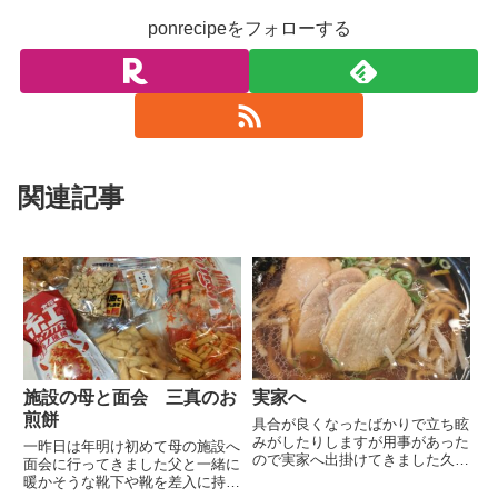
ponrecipeをフォローする
関連記事
施設の母と面会 三真のお
実家へ
煎餅
具合が良くなったばかりで立ち眩
みがしたりしますが用事があった
一昨日は年明け初めて母の施設へ
ので実家へ出掛けてきました久し
面会に行ってきました父と一緒に
ぶりの外出でフラフラしますお昼
暖かそうな靴下や靴を差入に持っ
時だったので最寄り駅に迎えに来