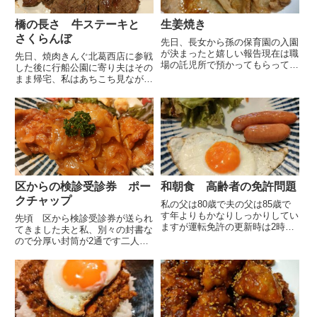
橋の長さ 牛ステーキと
生姜焼き
さくらんぼ
先日、長女から孫の保育園の入園
が決まったと嬉しい報告現在は職
先日、焼肉きんぐ北葛西店に参戦
場の託児所で預かってもらってい
した後に行船公園に寄り夫はその
ますが2歳なので保育園に入園さ
まま帰宅、私はあちこち見ながら
せたいと書類申込、面接等頑張っ
船堀橋を渡ってゆっくり帰ること
ていました1番希望の保育園に入
にしました船堀橋手前に来るとコ
園が決まらずその後、他に申し込
ーナンと食品館あおばの大きな看
んだり色々頑張っている姿を見
板をみつけました以前通った時に
て...
はなかったと思います食品館あ
お...
区からの検診受診券 ポー
和朝食 高齢者の免許問題
クチャップ
私の父は80歳で夫の父は85歳で
す年よりもかなりしっかりしてい
先頃 区から検診受診券が送られ
ますが運転免許の更新時は2時間
てきました夫と私、別々の封書な
の高齢者講習を受講し手数料を
ので分厚い封筒が2通です二人共
6,450円を支払い認知機能検査を
に大腸がん検診、胃がん（バリウ
受験し手数料1,050円を支払わな
ム）、肺がんの検診券が入ってい
ければなりません違反のある方は
ました受診券と共に同じ内容で受
運転技能検査も受けなけ...
診方法と受診できる医療機関の一
覧が入っています細かいことを
言...