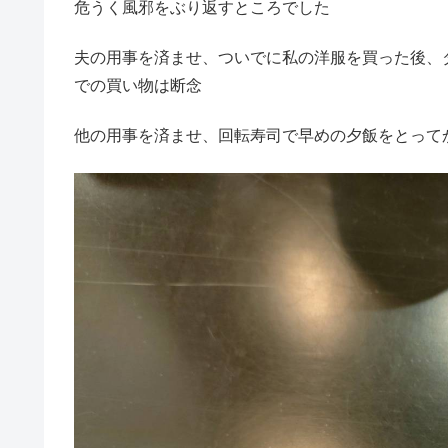
危うく風邪をぶり返すところでした
夫の用事を済ませ、ついでに私の洋服を買った後、
での買い物は断念
他の用事を済ませ、回転寿司で早めの夕飯をとって